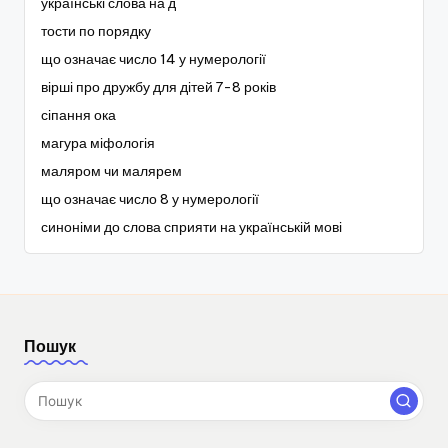
українські слова на д
тости по порядку
що означає число 14 у нумерології
вірші про дружбу для дітей 7-8 років
сіпання ока
магура міфологія
маляром чи малярем
що означає число 8 у нумерології
синоніми до слова сприяти на українській мові
Пошук