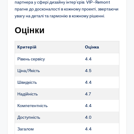
партнера у сфері дизайну інтер’єрів. VIP-Remont
прагне до досконалості в кожному проекті, звертаючи
увагу на деталі та гармонію в кожному рішенні.
Оцінки
Критерій
Оцінка
Рівень сервісу
4.4
Ціна/Якість
4.5
Швидкість
4.4
Надійність
4.7
Компетентність
4.4
Доступність
4.0
Загалом
4.4