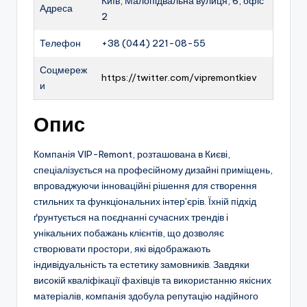
Київ, Малопідвальна вулиця, 6, офіс
Адреса
2
Телефон
+38 (044) 221-08-55
Соцмереж
https://twitter.com/vipremontkiev
и
Опис
Компанія VIP-Remont, розташована в Києві,
спеціалізується на професійному дизайні приміщень,
впроваджуючи інноваційні рішення для створення
стильних та функціональних інтер’єрів. Їхній підхід
ґрунтується на поєднанні сучасних трендів і
унікальних побажань клієнтів, що дозволяє
створювати простори, які відображають
індивідуальність та естетику замовників. Завдяки
високій кваліфікації фахівців та використанню якісних
матеріалів, компанія здобула репутацію надійного