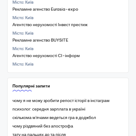
Місто: Київ
Рекламне агенство Eurasia-expo
Місто: Київ
Агентство нерухомості Інвест престиж
Місто: Київ
Рекламне агенство BUYSITE
Місто: Київ
Агентство нерухомості СІ-інформ
Місто: Київ
Популярні запити
чому я не можу зробити репост історії в інстаграм
психолог: середня зарплата в україні
скількома м'ячами ведеться гра в доджбол
чому різдвяний без апострофа
тату на пальцях до та після