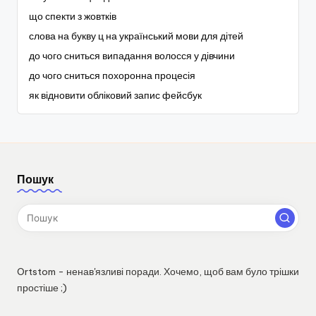
що спекти з жовтків
слова на букву ц на український мови для дітей
до чого сниться випадання волосся у дівчини
до чого сниться похоронна процесія
як відновити обліковий запис фейсбук
Пошук
Ortstom - ненав'язливі поради. Хочемо, щоб вам було трішки
простіше ;)