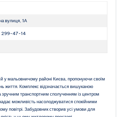
чна вулиця, 1А
) 299-47-14
й у мальовничому районі Києва, пропонуючи своїм
нь життя. Комплекс відзначається вишуканою
а зручним транспортним сполученням із центром
 надає можливість насолоджуватися спокійними
ому повітрі. Забудовник створив усі умови для
якість у цьому житловому просторі.