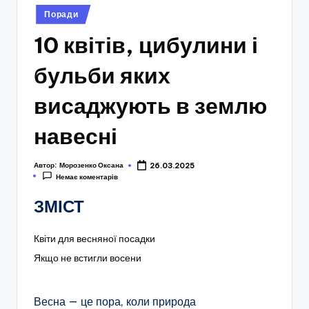
Опубліковано
Поради
у
10 квітів, цибулини і
бульби яких
висаджують в землю
навесні
Автор:
Морозенко Оксана
26.03.2025
Немає коментарів
ЗМІСТ
Квіти для весняної посадки
Якщо не встигли восени
Весна — це пора, коли природа