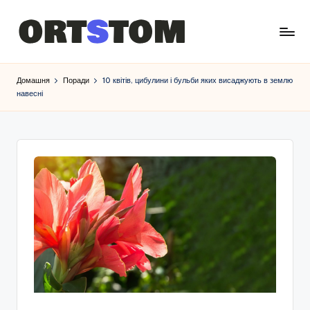
Домашня
Поради
10 квітів, цибулини і бульби яких висаджують в землю
навесні