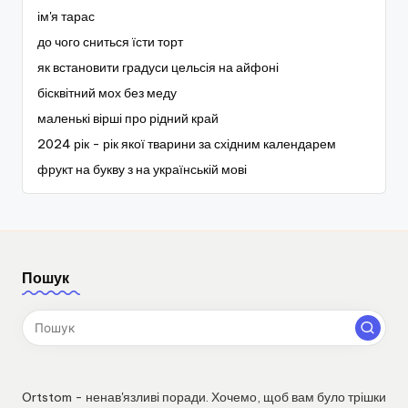
ім'я тарас
до чого сниться їсти торт
як встановити градуси цельсія на айфоні
бісквітний мох без меду
маленькі вірші про рідний край
2024 рік - рік якої тварини за східним календарем
фрукт на букву з на українській мові
Пошук
Ortstom - ненав'язливі поради. Хочемо, щоб вам було трішки