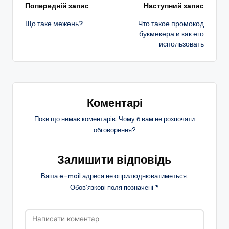
Навігація
Попередній запис
Наступний запис
Що таке межень?
Что такое промокод
по
букмекера и как его
использовать
запису
Коментарі
Поки що немає коментарів. Чому б вам не розпочати
обговорення?
Залишити відповідь
Ваша e-mail адреса не оприлюднюватиметься.
Обов’язкові поля позначені
*