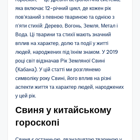
яка включає 12-річний цикл, де кожен рік
пов’язаний з певною твариною та однією з
п’яти стихій: Дерево, Вогонь, Земля, Метал і
Вода. Ці тварини та стихії мають значний
вплив на характер, долю та події у житті
людей, народжених під їхнім знаком. У 2019
році світ відзначав Рік Земляної Свині
(Кабана). У цій статті ми розглянемо
символіку року Свині, його вплив на різні
аспекти життя та характер людей, народжених
у цей рік.
Свиня у китайському
гороскопі
Свиня є останньою, дванадцятою твариною у