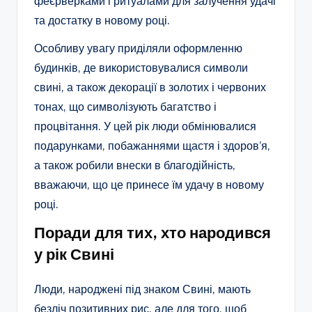
феєрверками і ритуалами для залучення удачі
та достатку в новому році.
Особливу увагу приділяли оформленню
будинків, де використовувалися символи
свині, а також декорації в золотих і червоних
тонах, що символізують багатство і
процвітання. У цей рік люди обмінювалися
подарунками, побажаннями щастя і здоров’я,
а також робили внески в благодійність,
вважаючи, що це принесе їм удачу в новому
році.
Поради для тих, хто народився
у рік Свині
Люди, народжені під знаком Свині, мають
безліч позитивних рис, але для того, щоб