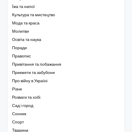
Їжа та напої
Культура та мистецтво
Мода та краса
Молитви
Освіта та наука
Поради
Правопис
Привітання та побажання
Прикмети та забубони
Про війну в Україні
Різне
Розваги та хобі
Сад і город
Сонник
Спорт
Тварини