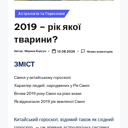
Опубліковано
Астрологія та Гороскопи
у
2019 – рік якої
тварини?
Автор:
Марина Корсун
13.08.2024
Немає коментарів
ЗМІСТ
Свиня у китайському гороскопі
Характер людей, народжених у Рік Свині
Вплив 2019 року Свині на різні знаки
Як відзначали 2019 рік земляної Свині
Китайський гороскоп, відомий також як східний
гороскоп, — це древня астрологічна система,