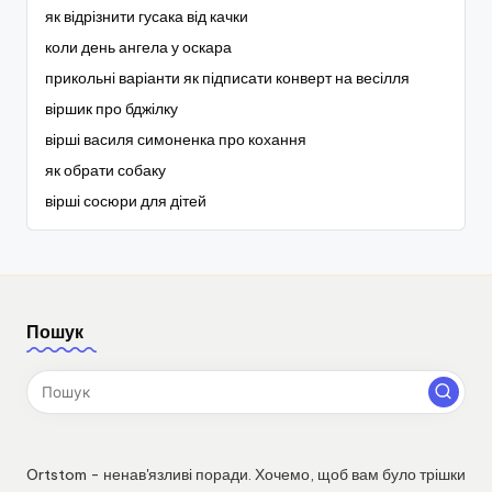
як відрізнити гусака від качки
коли день ангела у оскара
прикольні варіанти як підписати конверт на весілля
віршик про бджілку
вірші василя симоненка про кохання
як обрати собаку
вірші сосюри для дітей
Пошук
Ortstom - ненав'язливі поради. Хочемо, щоб вам було трішки