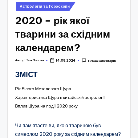
Опубліковано
Астрологія та Гороскопи
у
2020 – рік якої
тварини за східним
календарем?
Автор:
Зоя Попова
14.08.2024
Немає коментарів
ЗМІСТ
Рік Білого Металевого Щура
Характеристика Щура в китайській астрології
Вплив Щура на події 2020 року
Чи пам’ятаєте ви, якою твариною був
символом 2020 року за східним календарем?