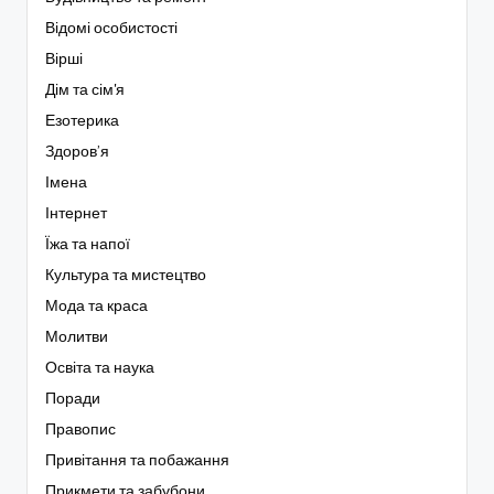
Відомі особистості
Вірші
Дім та сім'я
Езотерика
Здоров’я
Імена
Інтернет
Їжа та напої
Культура та мистецтво
Мода та краса
Молитви
Освіта та наука
Поради
Правопис
Привітання та побажання
Прикмети та забубони