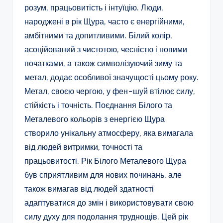
розум, працьовитість і інтуїцію. Люди,
народжені в рік Щура, часто є енергійними,
амбітними та допитливими. Білий колір,
асоційований з чистотою, чесністю і новими
початками, а також символізуючий зиму та
метал, додає особливої значущості цьому року.
Метал, своєю чергою, у фен-шуй втілює силу,
стійкість і точність. Поєднання Білого та
Металевого кольорів з енергією Щура
створило унікальну атмосферу, яка вимагала
від людей витримки, точності та
працьовитості. Рік Білого Металевого Щура
був сприятливим для нових починань, але
також вимагав від людей здатності
адаптуватися до змін і використовувати свою
силу духу для подолання труднощів. Цей рік