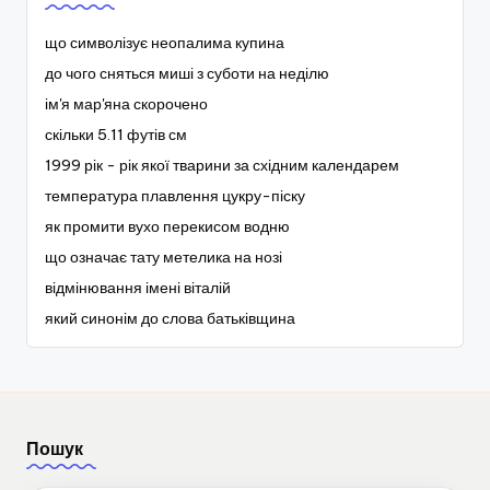
що символізує неопалима купина
до чого сняться миші з суботи на неділю
ім'я мар'яна скорочено
скільки 5.11 футів см
1999 рік - рік якої тварини за східним календарем
температура плавлення цукру-піску
як промити вухо перекисом водню
що означає тату метелика на нозі
відмінювання імені віталій
який синонім до слова батьківщина
Пошук