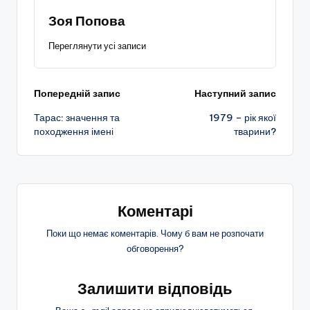
Зоя Попова
Переглянути усі записи
Навігація
Попередній запис
Наступний запис
Тарас: значення та
1979 – рік якої
по
походження імені
тварини?
запису
Коментарі
Поки що немає коментарів. Чому б вам не розпочати
обговорення?
Залишити відповідь