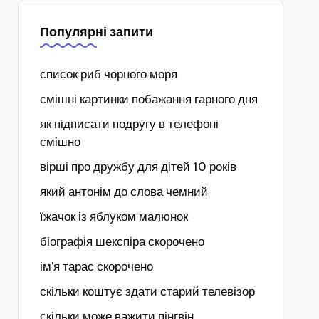
Популярні запити
список риб чорного моря
смішні картинки побажання гарного дня
як підписати подругу в телефоні
смішно
вірші про дружбу для дітей 10 років
який антонім до слова чемний
їжачок із яблуком малюнок
біографія шекспіра скорочено
ім'я тарас скорочено
скільки коштує здати старий телевізор
скільки може важити пінгвін