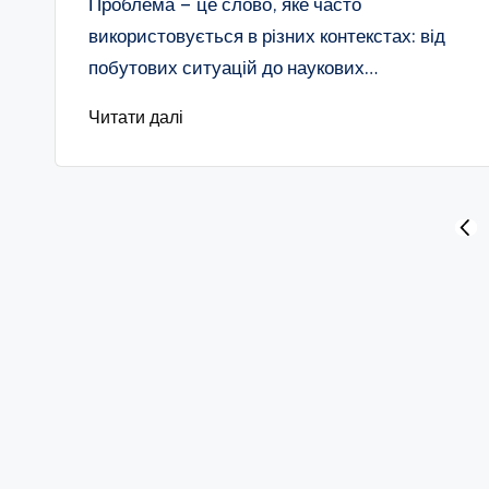
Проблема – це слово, яке часто
використовується в різних контекстах: від
побутових ситуацій до наукових…
Читати далі
Пагінація
ПОП
СТО
записів