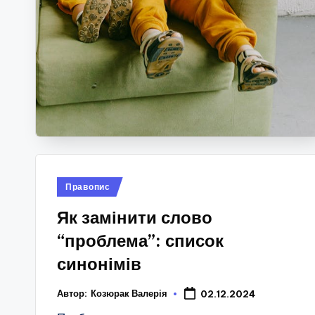
Опубліковано
Правопис
у
Як замінити слово
“проблема”: список
синонімів
Автор:
Козюрак Валерія
02.12.2024