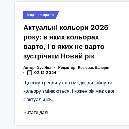
Опубліковано
Мода та краса
у
Актуальні кольори 2025
року: в яких кольорах
варто, і в яких не варто
зустрічати Новий рік
Автор:
Зус Яна
Редактор:
Козюрак Валерія
02.12.2024
Щороку тренди у світі моди, дизайну та
кольору змінюються, і кожен рік має свої
«актуальні»…
Читати далі