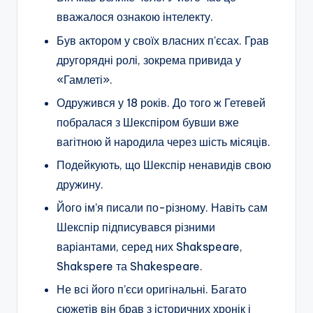
вважалося ознакою інтелекту.
Був актором у своїх власних п’єсах. Грав
другорядні ролі, зокрема привида у
«Гамлеті».
Одружився у 18 років. До того ж Гетевей
побралася з Шекспіром бувши вже
вагітною й народила через шість місяців.
Подейкують, що Шекспір ненавидів свою
дружину.
Його ім’я писали по-різному. Навіть сам
Шекспір підписувався різними
варіантами, серед них Shakspeare,
Shakspere та Shakespeare.
Не всі його п’єси оригінальні. Багато
сюжетів він брав з історичних хронік і