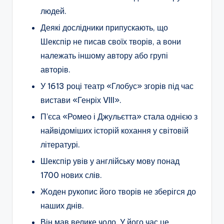
людей.
Деякі дослідники припускають, що
Шекспір не писав своїх творів, а вони
належать іншому автору або групі
авторів.
У 1613 році театр «Глобус» згорів під час
вистави «Генріх VIII».
П’єса «Ромео і Джульєтта» стала однією з
найвідоміших історій кохання у світовій
літературі.
Шекспір увів у англійську мову понад
1700 нових слів.
Жоден рукопис його творів не зберігся до
наших днів.
Він мав велике чоло. У його час це