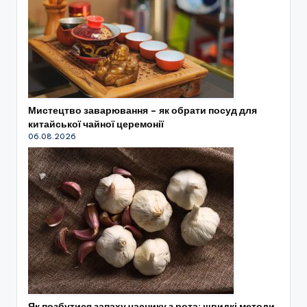
Мистецтво заварювання – як обрати посуд для
китайської чайної церемонії
06.08.2026
Як позбутися запаху часнику з рота: швидкі методи