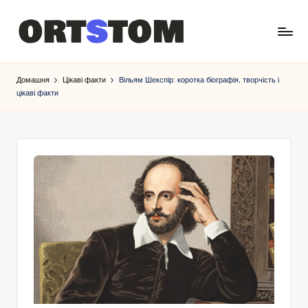
Домашня
Цікаві факти
Вільям Шекспір: коротка біографія, творчість і
цікаві факти