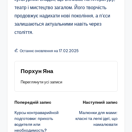
театр і мистецтво загалом. Його творчість
продовжує надихати нові покоління, а п’єси
залишаються актуальними навіть через
століття.
Останнє оновлення на 17.02.2025
Порхун Яна
Переглянути усі записи
Навігація
Попередній запис
Наступний запис
Курсы контраварийной
Малюнки для мами:
по
подготовки: прихоть
класні та легкі ідеї, що
водителя или
намалювати
запису
необходимость?