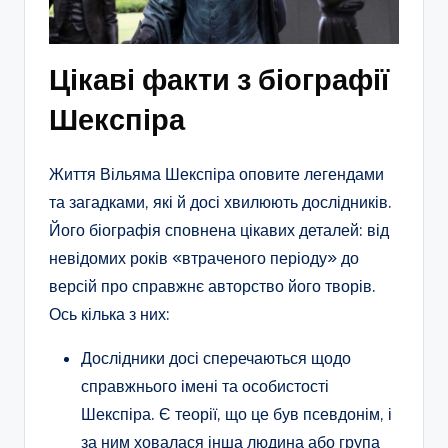
Цікаві факти з біографії
Шекспіра
Життя Вільяма Шекспіра оповите легендами
та загадками, які й досі хвилюють дослідників.
Його біографія сповнена цікавих деталей: від
невідомих років «втраченого періоду» до
версій про справжнє авторство його творів.
Ось кілька з них:
Дослідники досі сперечаються щодо
справжнього імені та особистості
Шекспіра. Є теорії, що це був псевдонім, і
за ним ховалася інша людина або група