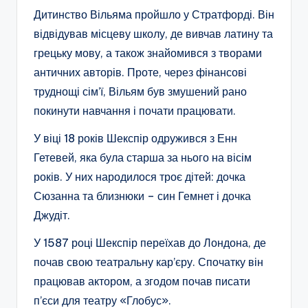
Дитинство Вільяма пройшло у Стратфорді. Він
відвідував місцеву школу, де вивчав латину та
грецьку мову, а також знайомився з творами
античних авторів. Проте, через фінансові
труднощі сім’ї, Вільям був змушений рано
покинути навчання і почати працювати.
У віці 18 років Шекспір одружився з Енн
Гетевей, яка була старша за нього на вісім
років. У них народилося троє дітей: дочка
Сюзанна та близнюки – син Гемнет і дочка
Джудіт.
У 1587 році Шекспір переїхав до Лондона, де
почав свою театральну кар’єру. Спочатку він
працював актором, а згодом почав писати
п’єси для театру «Глобус».