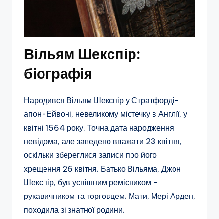
Вільям Шекспір:
біографія
Народився Вільям Шекспір у Стратфорді-
апон-Ейвоні, невеликому містечку в Англії, у
квітні 1564 року. Точна дата народження
невідома, але заведено вважати 23 квітня,
оскільки збереглися записи про його
хрещення 26 квітня. Батько Вільяма, Джон
Шекспір, був успішним ремісником –
рукавичником та торговцем. Мати, Мері Арден,
походила зі знатної родини.