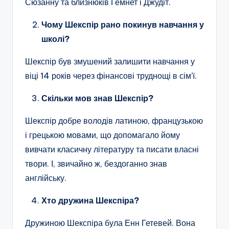
Сюзанну та близнюків Гемнет і Джудіт.
Чому Шекспір рано покинув навчання у
школі?
Шекспір був змушений залишити навчання у
віці 14 років через фінансові труднощі в сім’ї.
Скільки мов знав Шекспір?
Шекспір добре володів латиною, французькою
і грецькою мовами, що допомагало йому
вивчати класичну літературу та писати власні
твори. І, звичайно ж, бездоганно знав
англійську.
Хто дружина Шекспіра?
Дружиною Шекспіра була Енн Гетевей. Вона