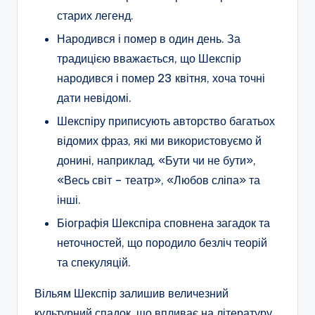
старих легенд.
Народився і помер в один день. За
традицією вважається, що Шекспір
народився і помер 23 квітня, хоча точні
дати невідомі.
Шекспіру приписують авторство багатьох
відомих фраз, які ми використовуємо й
донині, наприклад, «Бути чи не бути»,
«Весь світ – театр», «Любов сліпа» та
інші.
Біографія Шекспіра сповнена загадок та
неточностей, що породило безліч теорій
та спекуляцій.
Вільям Шекспір залишив величезний
культурний спадок, що впливає на літературу,