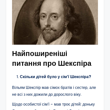
Найпоширеніші
питання про Шекспіра
Скільки дітей було у сім’ї Шекспіра?
Вільям Шекспір мав сімох братів і сестер, але
не всі з них дожили до дорослого віку.
Щодо особистої сім’ї – мав троє дітей: доньку