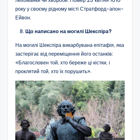
лихоманки чи хвороби. Помер 23 квітня 1616
року у своєму рідному місті Стратфорд-апон-
Ейвон.
Що написано на могилі Шекспіра?
На могилі Шекспіра викарбувана епітафія, яка
застерігає від переміщення його останків:
«Благословен той, хто береже ці кістки, і
проклятий той, хто їх порушить».