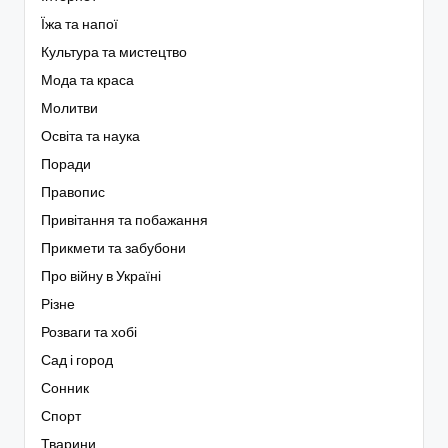
Їжа та напої
Культура та мистецтво
Мода та краса
Молитви
Освіта та наука
Поради
Правопис
Привітання та побажання
Прикмети та забубони
Про війну в Україні
Різне
Розваги та хобі
Сад і город
Сонник
Спорт
Тварини