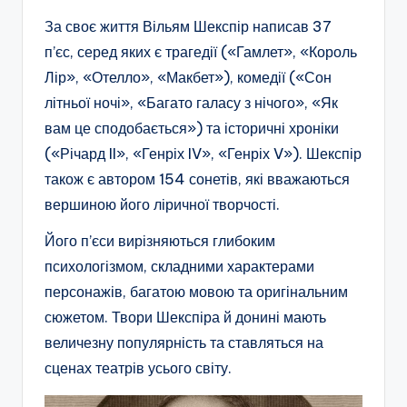
За своє життя Вільям Шекспір написав 37
п’єс, серед яких є трагедії («Гамлет», «Король
Лір», «Отелло», «Макбет»), комедії («Сон
літньої ночі», «Багато галасу з нічого», «Як
вам це сподобається») та історичні хроніки
(«Річард II», «Генріх IV», «Генріх V»). Шекспір
також є автором 154 сонетів, які вважаються
вершиною його ліричної творчості.
Його п’єси вирізняються глибоким
психологізмом, складними характерами
персонажів, багатою мовою та оригінальним
сюжетом. Твори Шекспіра й донині мають
величезну популярність та ставляться на
сценах театрів усього світу.