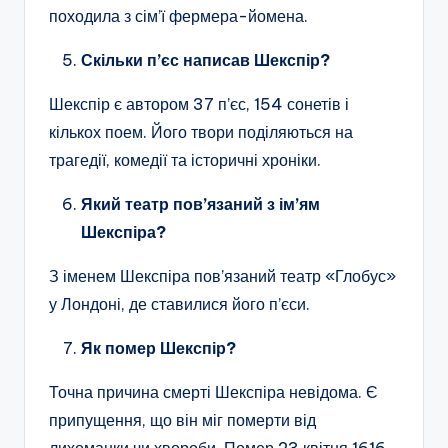
походила з сім’ї фермера-йомена.
Скільки п’єс написав Шекспір?
Шекспір є автором 37 п’єс, 154 сонетів і
кількох поем. Його твори поділяються на
трагедії, комедії та історичні хроніки.
Який театр пов’язаний з ім’ям
Шекспіра?
З іменем Шекспіра пов’язаний театр «Глобус»
у Лондоні, де ставилися його п’єси.
Як помер Шекспір?
Точна причина смерті Шекспіра невідома. Є
припущення, що він міг померти від