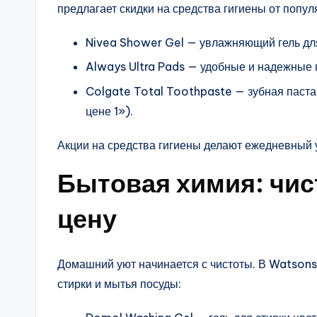
предлагает скидки на средства гигиены от попу
Nivea Shower Gel — увлажняющий гель дл
Always Ultra Pads — удобные и надежные 
Colgate Total Toothpaste — зубная паста 
цене 1»).
Акции на средства гигиены делают ежедневный у
Бытовая химия: чис
цену
Домашний уют начинается с чистоты. В Watsons
стирки и мытья посуды: