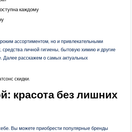
доступна каждому
ну
ироким ассортиментом, но и привлекательными
, средства личной гигиены, бытовую химию и другие
. Далее расскажем о самых актуальных
атсонс скидки
.
й: красота без лишних
 себе. Вы можете приобрести популярные бренды