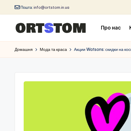
Пошта:
info@ortstom.in.ua
Про нас
Домашня
Мода та краса
Акции Watsons: скидки на ко