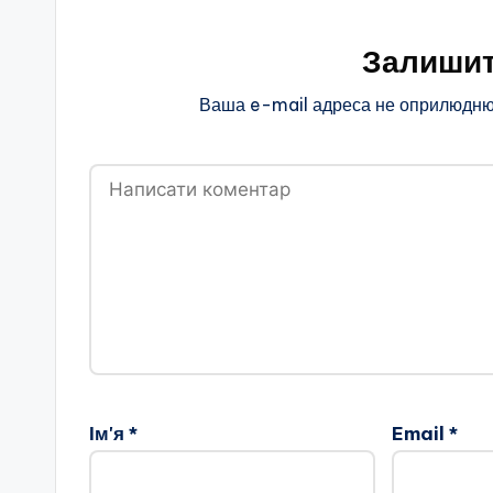
Залишит
Ваша e-mail адреса не оприлюдню
Ім'я
*
Email
*