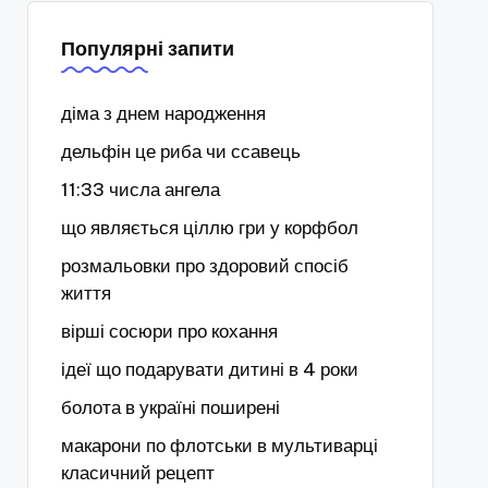
Популярні запити
діма з днем народження
дельфін це риба чи ссавець
11:33 числа ангела
що являється ціллю гри у корфбол
розмальовки про здоровий спосіб
життя
вірші сосюри про кохання
ідеї що подарувати дитині в 4 роки
болота в україні поширені
макарони по флотськи в мультиварці
класичний рецепт