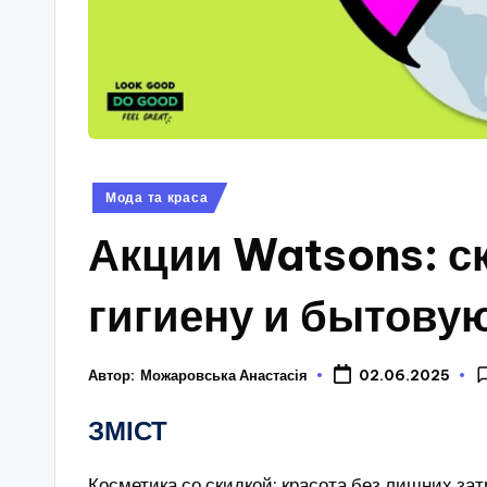
Опубліковано
Мода та краса
у
Акции Watsons: ск
гигиену и бытову
Автор:
Можаровська Анастасія
02.06.2025
ЗМІСТ
Косметика со скидкой: красота без лишних зат