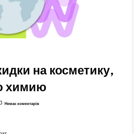
идки на косметику,
ю химию
Немає коментарів
рат