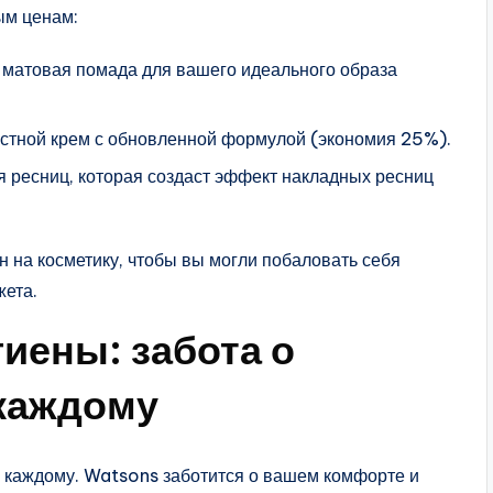
ым ценам:
я матовая помада для вашего идеального образа
растной крем с обновленной формулой (экономия 25%).
я ресниц, которая создаст эффект накладных ресниц
 на косметику, чтобы вы могли побаловать себя
жета.
иены: забота о
 каждому
но каждому. Watsons заботится о вашем комфорте и