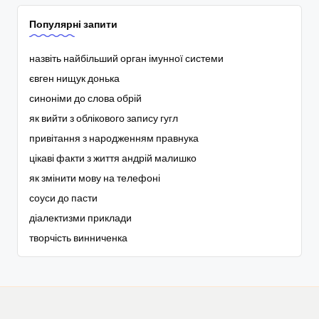
Популярні запити
назвіть найбільший орган імунної системи
євген нищук донька
синоніми до слова обрій
як вийти з облікового запису гугл
привітання з народженням правнука
цікаві факти з життя андрій малишко
як змінити мову на телефоні
соуси до пасти
діалектизми приклади
творчість винниченка