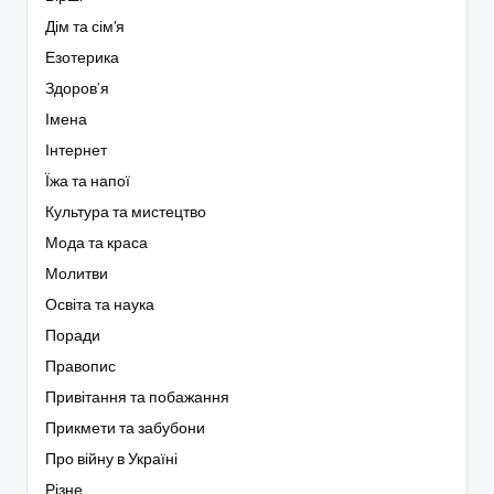
Дім та сім'я
Езотерика
Здоров’я
Імена
Інтернет
Їжа та напої
Культура та мистецтво
Мода та краса
Молитви
Освіта та наука
Поради
Правопис
Привітання та побажання
Прикмети та забубони
Про війну в Україні
Різне