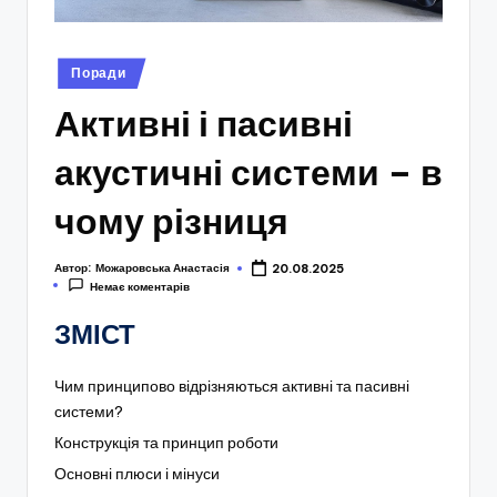
Опубліковано
Поради
у
Активні і пасивні
акустичні системи – в
чому різниця
Автор:
Можаровська Анастасія
20.08.2025
Немає коментарів
ЗМІСТ
Чим принципово відрізняються активні та пасивні
системи?
Конструкція та принцип роботи
Основні плюси і мінуси