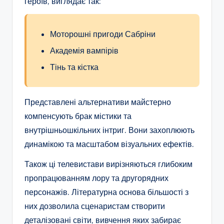
героїв, виглядає так:
Моторошні пригоди Сабріни
Академія вампірів
Тінь та кістка
Представлені альтернативи майстерно
компенсують брак містики та
внутрішньошкільних інтриг. Вони захоплюють
динамікою та масштабом візуальних ефектів.
Також ці телевистави вирізняються глибоким
пропрацюванням лору та другорядних
персонажів. Літературна основа більшості з
них дозволила сценаристам створити
деталізовані світи, вивчення яких забирає