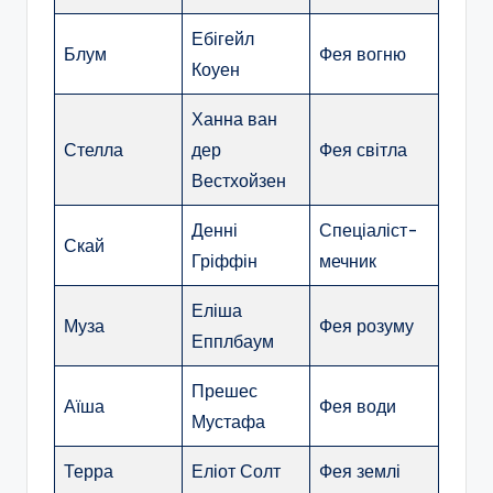
Ебігейл
Блум
Фея вогню
Коуен
Ханна ван
Стелла
дер
Фея світла
Вестхойзен
Денні
Спеціаліст-
Скай
Гріффін
мечник
Еліша
Муза
Фея розуму
Епплбаум
Прешес
Аїша
Фея води
Мустафа
Терра
Еліот Солт
Фея землі