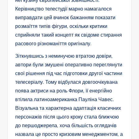
неї кузину європейської зовнішності.
Керівництво телестудії марно намагалося
виправдати цей вчинок бажанням показати
розмаїття типів фігури, оскільки критики
сприйняли такий концепт як свідоме стирання
расового різноманіття оригіналу.
Зіткнувшись з неминучою втратою довіри,
автори були змушені оперативно переглянути
свої рішення під час підготовки другої частини
телесеріалу. Тому відбулася довгоочікувана
поява актриси на роль Флори, її енергійно
втілила латиноамериканка Пауліна Чавес.
Візуальна та характерна адаптація класичних
персонажів після цього кроку стала ближчою
до першоджерела, хоча більшість оглядачів
назвала це просто кризовим менеджментом, а