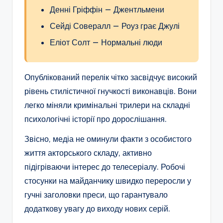
Денні Гріффін — Джентльмени
Сейді Совералл — Роуз грає Джулі
Еліот Солт — Нормальні люди
Опублікований перелік чітко засвідчує високий
рівень стилістичної гнучкості виконавців. Вони
легко міняли кримінальні трилери на складні
психологічні історії про дорослішання.
Звісно, медіа не оминули факти з особистого
життя акторського складу, активно
підігріваючи інтерес до телесеріалу. Робочі
стосунки на майданчику швидко переросли у
гучні заголовки преси, що гарантувало
додаткову увагу до виходу нових серій.