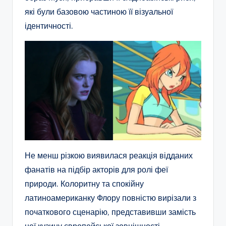
які були базовою частиною її візуальної
ідентичності.
Не менш різкою виявилася реакція відданих
фанатів на підбір акторів для ролі феї
природи. Колоритну та спокійну
латиноамериканку Флору повністю вирізали з
початкового сценарію, представивши замість