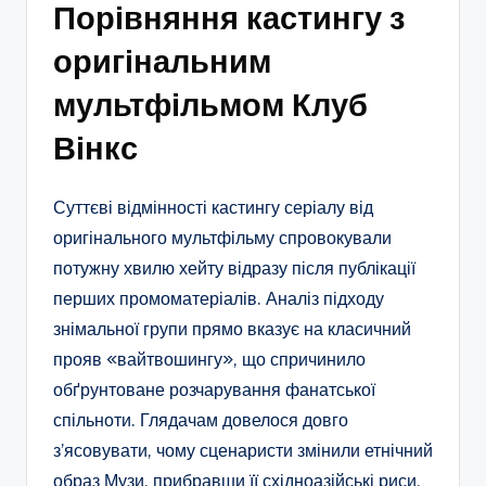
Порівняння кастингу з
оригінальним
мультфільмом Клуб
Вінкс
Суттєві відмінності кастингу серіалу від
оригінального мультфільму спровокували
потужну хвилю хейту відразу після публікації
перших промоматеріалів. Аналіз підходу
знімальної групи прямо вказує на класичний
прояв «вайтвошингу», що спричинило
обґрунтоване розчарування фанатської
спільноти. Глядачам довелося довго
з’ясовувати, чому сценаристи змінили етнічний
образ Музи, прибравши її східноазійські риси,