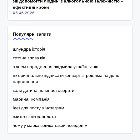
Як допомогти людині з алкогольною залежністю –
ефективні кроки
05.08.2026
Популярні запити
шпундра історія
тетяна злова вік
з днем народження людмила українською
як оригінально підписати конверт з грошима на день
народження
коли дитина починає говорити
марина і компанія
ідеї для посту в інстаграм
вчитель яка зарплата
чому у марка вовчка такий псевдонім