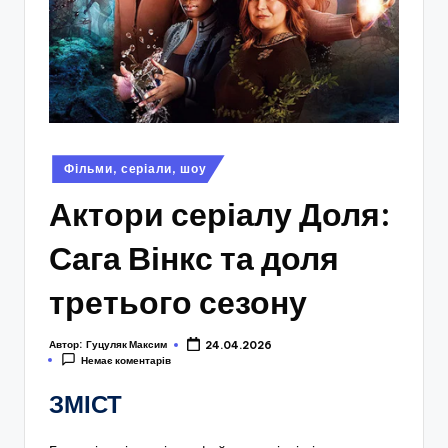
Опубліковано
Фільми, серіали, шоу
у
Актори серіалу Доля:
Сага Вінкс та доля
третього сезону
Автор:
Гуцуляк Максим
24.04.2026
Немає коментарів
ЗМІСТ