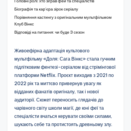
Головні ролі: хто зіграв фей та спеціалістів
Біографія та кар’єра зірок серіалу
Порівняння кастингу з оригінальним мультфільмом
Клуб Вінкс
Відповіді на питання: чи буде 3 сезон
Живоефірна адаптація культового
мультфільму «Доля: Сага Вінкс» стала гучним
підлітковим фентезі-серіалом від стрімінгової
платформи Netflix. Проєкт виходив з 2021 по
2022 рік та миттєво привернув увагу як
відданих фанатів оригіналу, так і нової
аудиторії. Сюжет переносить глядачів до
чарівного світу школи магії, де юні феї та
спеціалісти вчаться керувати своїми силами,
шукають себе та протистоять древньому злу.