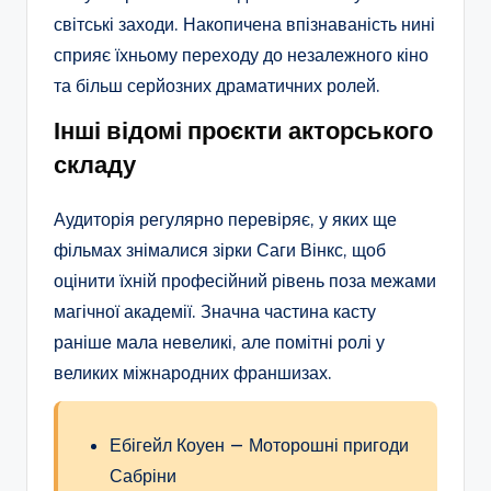
світські заходи. Накопичена впізнаваність нині
сприяє їхньому переходу до незалежного кіно
та більш серйозних драматичних ролей.
Інші відомі проєкти акторського
складу
Аудиторія регулярно перевіряє, у яких ще
фільмах знімалися зірки Саги Вінкс, щоб
оцінити їхній професійний рівень поза межами
магічної академії. Значна частина касту
раніше мала невеликі, але помітні ролі у
великих міжнародних франшизах.
Ебігейл Коуен — Моторошні пригоди
Сабріни