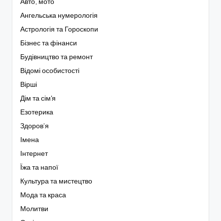
Авто, мото
Ангельська нумерологія
Астрологія та Гороскопи
Бізнес та фінанси
Будівництво та ремонт
Відомі особистості
Вірші
Дім та сім'я
Езотерика
Здоров’я
Імена
Інтернет
Їжа та напої
Культура та мистецтво
Мода та краса
Молитви