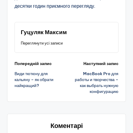
десятки годин приємного перегляду.
Гуцуляк Максим
Переглянути усі записи
Навігація
Попередній запис
Наступний запис
Види тютюну для
MacBook Pro для
по
кальяну – як обрати
работы и творчества –
найкращий?
как выбрать нужную
запису
конфигурацию
Коментарі