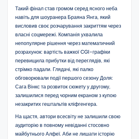
Такий фінал став громом серед ясного неба
навіть для шоуранера Браяна Янга, який
висловив своє розчарування закриттям через
власні соцмережі. Компанія ухвалила
непопулярне рішення через математичний
розрахунок: вартість важкої CGI-графіки
перевищила прибутки від переглядів, які
стрімко падали. Глядачі, які палко
обговорювали події першого сезону Доля:
Сага Вінкс та розвиток сюжету у другому,
залишилися перед чорним екраном з купою
незакритих гештальтів кліфгенгера.
На щастя, автори всесвіту не залишили свою
аудиторію в повному невіданні стосовно
майбутнього Алфеї. Аби не лишати історію