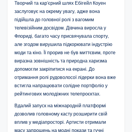
Творчий та кар’єрний шлях Ебігейл Коуен
заслуговує на окрему увагу, адже вона
підійшла до головної ролі з вагомим
телевізійним досвідом. Дівчина виросла у
Флориді, багато часу присвячувала спорту,
але згодом вирушила підкорювати індустрію
моди та кіно. Її прорив не був миттєвим, проте
виразна зовнішність та природна харизма
допомогли закріпитися на екрані. До
отримання ролі рудоволосої лідерки вона вже
встигла напрацювати солідне портфоліо у
рейтингових молодіжних телепроєктах.
Вдалий запуск на міжнародній платформі
дозволив головному касту розширити свій
вплив у медіапросторі. Артисти отримали
масу запрошень на модні покази та гучні