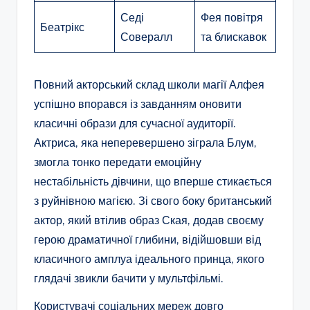
Седі
Фея повітря
Беатрікс
Совералл
та блискавок
Повний акторський склад школи магії Алфея
успішно впорався із завданням оновити
класичні образи для сучасної аудиторії.
Актриса, яка неперевершено зіграла Блум,
змогла тонко передати емоційну
нестабільність дівчини, що вперше стикається
з руйнівною магією. Зі свого боку британський
актор, який втілив образ Ская, додав своєму
герою драматичної глибини, відійшовши від
класичного амплуа ідеального принца, якого
глядачі звикли бачити у мультфільмі.
Користувачі соціальних мереж довго