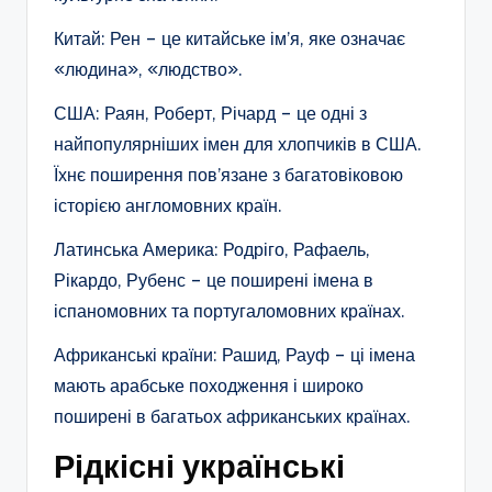
Китай: Рен – це китайське ім’я, яке означає
«людина», «людство».
США: Раян, Роберт, Річард – це одні з
найпопулярніших імен для хлопчиків в США.
Їхнє поширення пов’язане з багатовіковою
історією англомовних країн.
Латинська Америка: Родріго, Рафаель,
Рікардо, Рубенс – це поширені імена в
іспаномовних та португаломовних країнах.
Африканські країни: Рашид, Рауф – ці імена
мають арабське походження і широко
поширені в багатьох африканських країнах.
Рідкісні українські