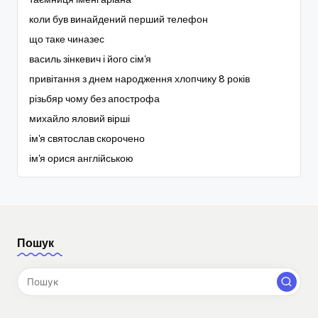
коли був винайдений перший телефон
що таке чиназес
василь зінкевич і його сім'я
привітання з днем народження хлопчику 8 років
різьбяр чому без апострофа
михайло яловий вірші
ім'я святослав скорочено
ім'я орися англійською
Пошук