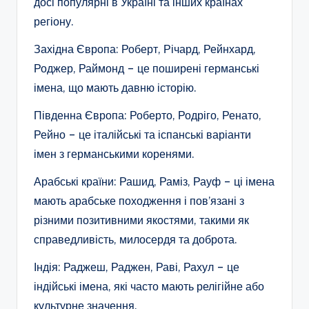
досі популярні в Україні та інших країнах
регіону.
Західна Європа: Роберт, Річард, Рейнхард,
Роджер, Раймонд – це поширені германські
імена, що мають давню історію.
Південна Європа: Роберто, Родріго, Ренато,
Рейно – це італійські та іспанські варіанти
імен з германськими коренями.
Арабські країни: Рашид, Раміз, Рауф – ці імена
мають арабське походження і пов’язані з
різними позитивними якостями, такими як
справедливість, милосердя та доброта.
Індія: Раджеш, Раджен, Раві, Рахул – це
індійські імена, які часто мають релігійне або
культурне значення.