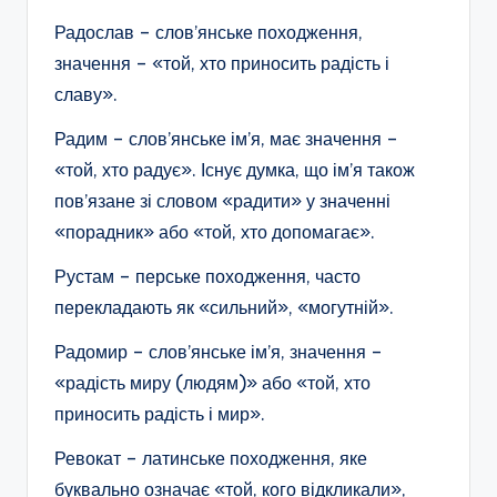
Радослав –
слов’янське походження,
значення – «той, хто приносить радість і
славу».
Радим – слов’янське ім’я, має значення –
«той, хто радує». Існує думка, що ім’я також
пов’язане зі словом «радити» у значенні
«порадник» або «той, хто допомагає».
Рустам – перське походження, часто
перекладають як «сильний», «могутній».
Радомир – слов’янське ім’я, значення –
«радість миру (людям)» або «той, хто
приносить радість і мир».
Ревокат – латинське походження, яке
буквально означає «той, кого відкликали»,