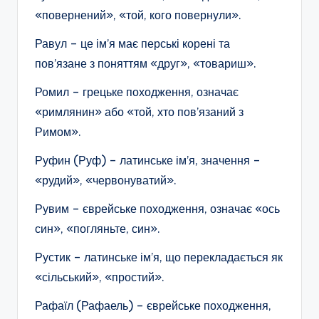
«повернений», «той, кого повернули».
Равул – це ім’я має перські корені та
пов’язане з поняттям «друг», «товариш».
Ромил – грецьке походження, означає
«римлянин» або «той, хто пов’язаний з
Римом».
Руфин (Руф) – латинське ім’я, значення –
«рудий», «червонуватий».
Рувим – єврейське походження, означає «ось
син», «погляньте, син».
Рустик – латинське ім’я, що перекладається як
«сільський», «простий».
Рафаїл (Рафаель) – єврейське походження,