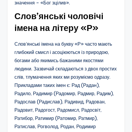
значення – «Бог зцілив».
Слов’янські чоловічі
імена на літеру «Р»
Слов’янські імена на букву «Р» часто мають
глибокий смисл і асоціюються із природою,
богами або якимись бажаними якостями
людини. Зазвичай складаються з двох простих
слів, тлумачення яких ми розуміємо одразу.
Прикладами таких імен є: Рад (Радан),
Радило, Радимир (Радомир, Радмир, Радим),
Радослав (Радислав), Радивид, Радован,
Радовит, Радогост, Радомисл, Радосвіт,
Ратибор, Ратимир (Ратомир, Ратмир),
Ратислав, Рогволод, Родан, Родимир