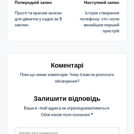
Навігація
Попередній запис
Наступний запис
Прості та красиві зачіски
Історія створення
по
для дівчаток у садок за 5
телефону: хто і коли
хвилин
винайшов перший
запису
пристрій
Коментарі
Поки що немає коментарів. Чому б вам не розпочати
обговорення?
Залишити відповідь
Ваша e-mail адреса не оприлюднюватиметься.
Обов’язкові поля позначені
*