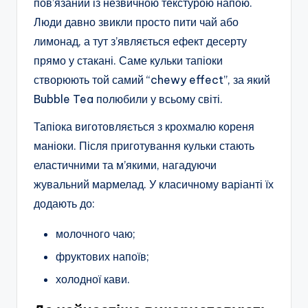
пов’язаний із незвичною текстурою напою.
Люди давно звикли просто пити чай або
лимонад, а тут з’являється ефект десерту
прямо у стакані. Саме кульки тапіоки
створюють той самий “chewy effect”, за який
Bubble Tea полюбили у всьому світі.
Тапіока виготовляється з крохмалю кореня
маніоки. Після приготування кульки стають
еластичними та м’якими, нагадуючи
жувальний мармелад. У класичному варіанті їх
додають до:
молочного чаю;
фруктових напоїв;
холодної кави.