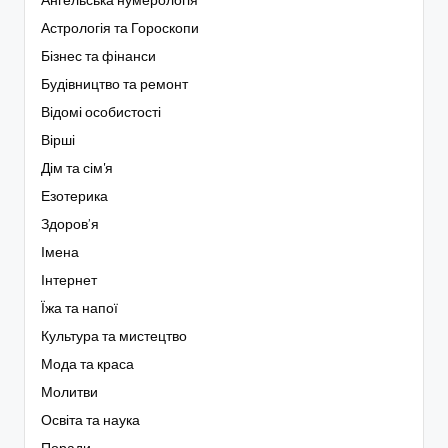
Ангельська нумерологія
Астрологія та Гороскопи
Бізнес та фінанси
Будівництво та ремонт
Відомі особистості
Вірші
Дім та сім'я
Езотерика
Здоров’я
Імена
Інтернет
Їжа та напої
Культура та мистецтво
Мода та краса
Молитви
Освіта та наука