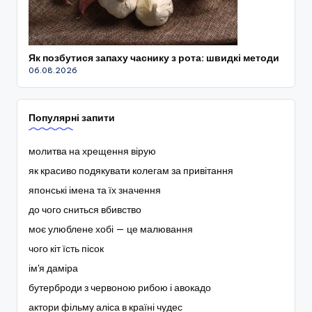
Як позбутися запаху часнику з рота: швидкі методи
06.08.2026
Популярні запити
молитва на хрещення вірую
як красиво подякувати колегам за привітання
японські імена та їх значення
до чого сниться вбивство
моє улюблене хобі — це малювання
чого кіт їсть пісок
ім'я даміра
бутерброди з червоною рибою і авокадо
актори фільму аліса в країні чудес