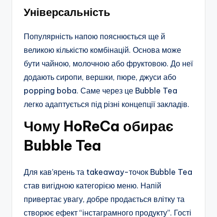
Універсальність
Популярність напою пояснюється ще й
великою кількістю комбінацій. Основа може
бути чайною, молочною або фруктовою. До неї
додають сиропи, вершки, пюре, джуси або
popping boba. Саме через це Bubble Tea
легко адаптується під різні концепції закладів.
Чому HoReCa обирає
Bubble Tea
Для кав’ярень та takeaway-точок Bubble Tea
став вигідною категорією меню. Напій
привертає увагу, добре продається влітку та
створює ефект “інстаграмного продукту”. Гості