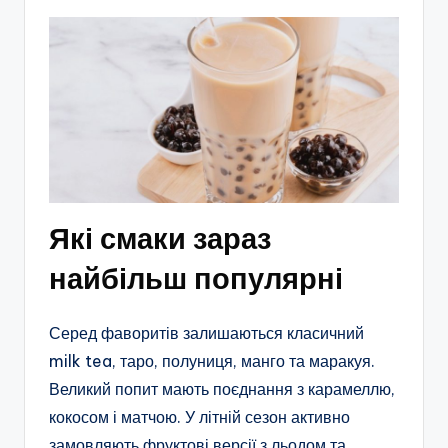
Які смаки зараз
найбільш популярні
Серед фаворитів залишаються класичний
milk tea, таро, полуниця, манго та маракуя.
Великий попит мають поєднання з карамеллю,
кокосом і матчою. У літній сезон активно
замовляють фруктові версії з льодом та