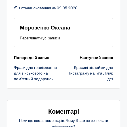
Останнє оновлення на 09.05.2026
Морозенко Оксана
Переглянути усі записи
Навігація
Попередній запис
Наступний запис
Фрази для гравіювання
Красиві нікнейми для
по
для військового на
Інстаграму на ім’я Лілія:
пам’ятний подарунок
ідеї
запису
Коментарі
Поки що немає коментарів. Чому б вам не розпочати
обговорення?