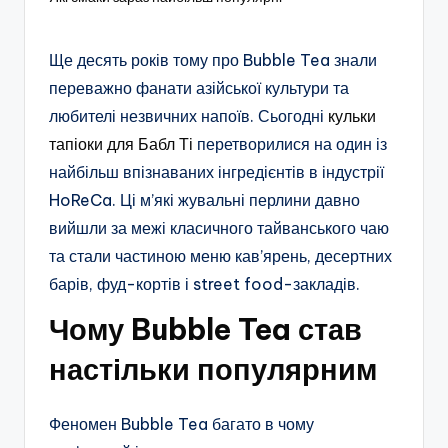
Ще десять років тому про Bubble Tea знали
переважно фанати азійської культури та
любителі незвичних напоїв. Сьогодні
кульки
тапіоки для Бабл Ті
перетворилися на один із
найбільш впізнаваних інгредієнтів в індустрії
HoReCa. Ці м’які жувальні перлини давно
вийшли за межі класичного тайванського чаю
та стали частиною меню кав’ярень, десертних
барів, фуд-кортів і street food-закладів.
Чому Bubble Tea став
настільки популярним
Феномен Bubble Tea багато в чому