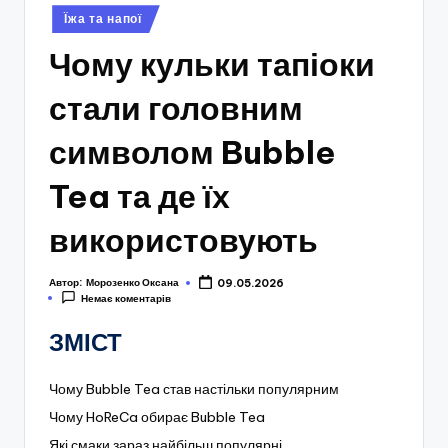
Опубліковано
Їжа та напої
у
Чому кульки тапіоки
стали головним
символом Bubble
Tea та де їх
використовують
Автор:
Морозенко Оксана
09.05.2026
Немає коментарів
ЗМІСТ
Чому Bubble Tea став настільки популярним
Чому HoReCa обирає Bubble Tea
Які смаки зараз найбільш популярні