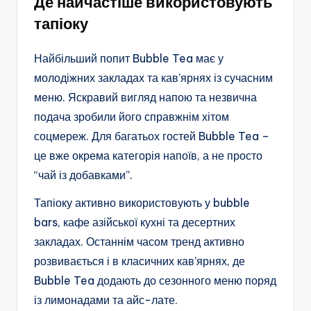
Де найчастіше використовують
тапіоку
Найбільший попит Bubble Tea має у
молодіжних закладах та кав’ярнях із сучасним
меню. Яскравий вигляд напою та незвична
подача зробили його справжнім хітом
соцмереж. Для багатьох гостей Bubble Tea –
це вже окрема категорія напоїв, а не просто
“чай із добавками”.
Тапіоку активно використовують у bubble
bars, кафе азійської кухні та десертних
закладах. Останнім часом тренд активно
розвивається і в класичних кав’ярнях, де
Bubble Tea додають до сезонного меню поряд
із лимонадами та айс-лате.