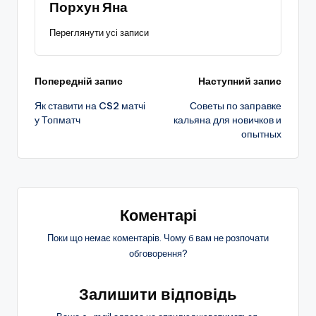
Порхун Яна
Переглянути усі записи
Навігація
Попередній запис
Наступний запис
Як ставити на CS2 матчі
Советы по заправке
по
у Топматч
кальяна для новичков и
опытных
запису
Коментарі
Поки що немає коментарів. Чому б вам не розпочати
обговорення?
Залишити відповідь