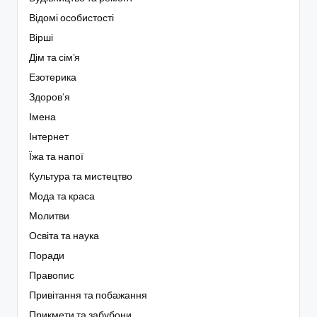
Відомі особистості
Вірші
Дім та сім'я
Езотерика
Здоров’я
Імена
Інтернет
Їжа та напої
Культура та мистецтво
Мода та краса
Молитви
Освіта та наука
Поради
Правопис
Привітання та побажання
Прикмети та забубони