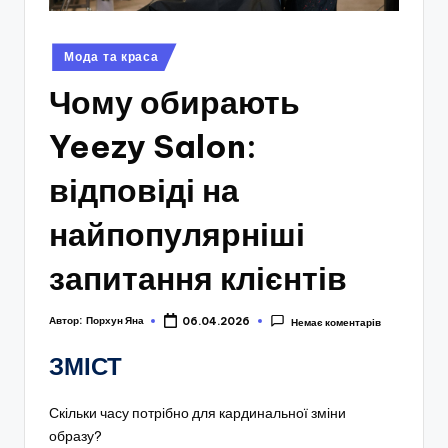
Опубліковано
Мода та краса
у
Чому обирають
Yeezy Salon:
відповіді на
найпопулярніші
запитання клієнтів
Автор:
Порхун Яна
06.04.2026
Немає коментарів
ЗМІСТ
Скільки часу потрібно для кардинальної зміни
образу?