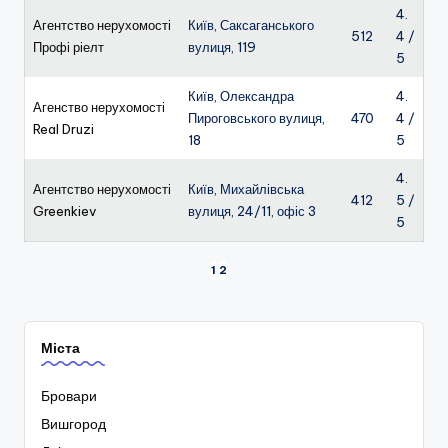
4.
Агентство нерухомості
Київ, Саксаганського
512
4 /
Профі ріелт
вулиця, 119
5
Київ, Олександра
4.
Агенство нерухомості
Пироговського вулиця,
470
4 /
Real Druzi
18
5
4.
Агентство нерухомості
Київ, Михайлівська
412
5 /
Greenkiev
вулиця, 24/11, офіс 3
5
1
2
Міста
Бровари
Вишгород