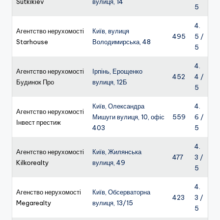
Sutkikiev
вулиця, 14
5
4.
Агентство нерухомості
Київ, вулиця
495
5 /
Starhouse
Володимирська, 48
5
4.
Агентство нерухомості
Ірпінь, Ерощенко
452
4 /
Будинок Про
вулиця, 12Б
5
Київ, Олександра
4.
Агентство нерухомості
Мишуги вулиця, 10, офіс
559
6 /
Інвест престиж
403
5
4.
Агентство нерухомості
Київ, Жилянська
477
3 /
Kilkorealty
вулиця, 49
5
4.
Агенство нерухомості
Київ, Обсерваторна
423
3 /
Megarealty
вулиця, 13/15
5