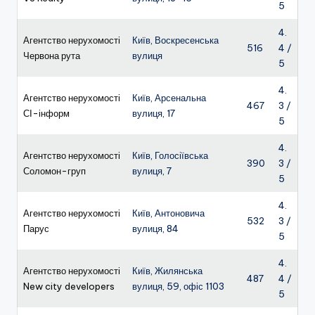
5
4.
Агентство нерухомості
Київ, Воскресенська
516
4 /
Червона рута
вулиця
5
4.
Агентство нерухомості
Київ, Арсенальна
467
3 /
СІ-інформ
вулиця, 17
5
4.
Агентство нерухомості
Київ, Голосіївська
390
3 /
Соломон-груп
вулиця, 7
5
4.
Агентство нерухомості
Київ, Антоновича
532
3 /
Парус
вулиця, 84
5
4.
Агентство нерухомості
Київ, Жилянська
487
4 /
New city developers
вулиця, 59, офіс 1103
5