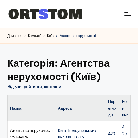
Домашня
Компанії
Київ
Агентства нерухомості
Категорія: Агентства
нерухомості (Київ)
Відгуки, рейтинги, контакти.
Пер
Ре
Назва
Адреса
егля
йт
дів
инг
4.
Агентство нерухомості
Київ, Болсуновських
470
2 /
VS Realty
вулиця, 13-15