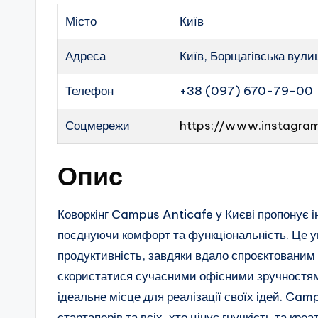
Місто
Київ
Адреса
Київ, Борщагівська вули
Телефон
+38 (097) 670-79-00
Соцмережи
https://www.instagra
Опис
Коворкінг Campus Anticafe у Києві пропонує і
поєднуючи комфорт та функціональність. Це ун
продуктивність, завдяки вдало спроєктованим
скористатися сучасними офісними зручностям
ідеальне місце для реалізації своїх ідей. Cam
стартаперів та всіх, хто цінує гнучкість та кре