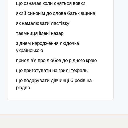
що означає коли сняться вовки
який синонім до слова батьківщина
як намалювати ластівку
таємниця імені назар
з днем народження людочка
українською
прислів'я про любов до рідного краю
що приготувати на грилі тефаль
що подарувати дівчинці 6 років на
різдво