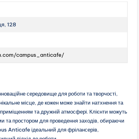
ця, 128
m.com/campus_anticafe/
нноваційне середовище для роботи та творчості,
ікальне місце, де кожен може знайти натхнення та
 приміщенням та дружній атмосфері. Клієнти можуть
и та простором для проведення заходів, обираючи
pus Anticafe ідеальний для фрілансерів,
ативний підхід до роботи.