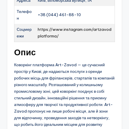
Адреса
Київ, Біломорська вулиця, 1А
Телефо
+38 (044) 461-88-10​
н
Соцмер
https://www.instagram.com/artzavod
ежи
platforma/
Опис
Коворкінг платформа Art-Zavod — це сучасний
простір у Києві, де надаються послуги з оренди
робочих місць для фрілансерів, стартапів та компаній
різного масштабу. Розташований у колишньому
промисловому зоні, цей коворкінг поєднує в собі
стильний дизайн, інноваційні рішення та приємну
атмосферу для творчої та продуктивної роботи. Art-
Zavod пропонує не лише робочі місця, але й зони
для відпочинку, проведення заходів та нетворкінгу,
що робить його ідеальним місцем для розвитку