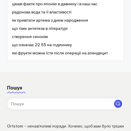
цікаві факти про японію в давнину і в наш час
радонова вода та її властивості
як привітати артема з днем народження
що таке антитеза в літературі
створення синонім
що означає 22 55 на годиннику
які фрукти можна їсти після операції на апендицит
Пошук
Ortstom - ненав'язливі поради. Хочемо, щоб вам було трішки