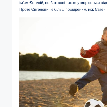
ім’ям Євгеній, по батькові також утворюється від
Проте Євгенович є більш поширеним, ніж Євгенійо