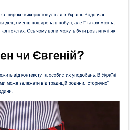
ка широко використовується в Україні. Водночас
ка дещо менш поширена в побуті, але її також можна
 контекстах. Ось чому вони можуть бути розглянуті як
ен чи Євгеній?
жить від контексту та особистих уподобань. В Україні
и може залежати від традицій родини, історичної
юдини.