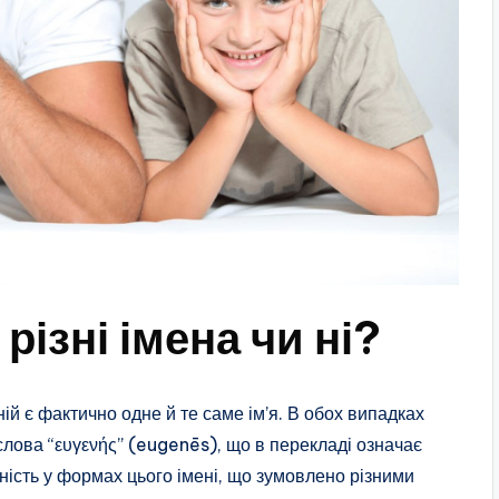
 різні імена чи ні?
ій є фактично одне й те саме ім’я. В обох випадках
 слова “ευγενής” (eugenēs), що в перекладі означає
нність у формах цього імені, що зумовлено різними