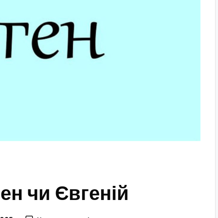
ен чи Євгеній