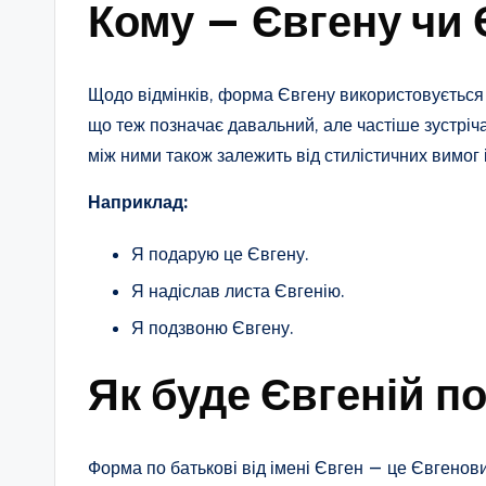
Кому — Євгену чи
Щодо відмінків, форма Євгену використовується 
що теж позначає давальний, але частіше зустріча
між ними також залежить від стилістичних вимог 
Наприклад:
Я подарую це Євгену.
Я надіслав листа Євгенію.
Я подзвоню Євгену.
Як буде Євгеній п
Форма по батькові від імені Євген — це Євгенови