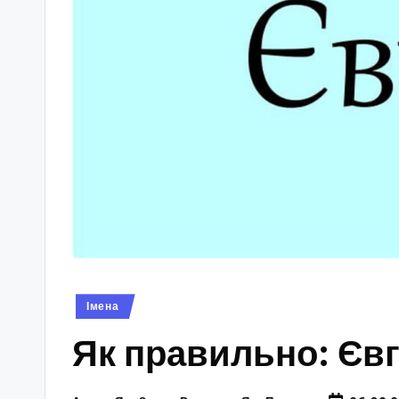
Опубліковано
Імена
у
Як правильно: Євг