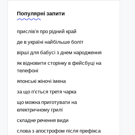
Популярні запити
прислів'я про рідний край
де в україні найбільше боліт
вірші для бабусі з днем народження
як відновити сторінку в фейсбуці на
телефоні
японські жіночі імена
за що п'ється третя чарка
що можна приготувати на
електричному грилі
складне речення види
слова з апострофом після префікса