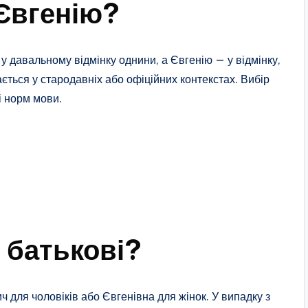
 Євгенію?
у давальному відмінку однини, а Євгенію — у відмінку,
ється у стародавніх або офіційних контекстах. Вибір
і норм мови.
о батькові?
ч для чоловіків або Євгенівна для жінок. У випадку з