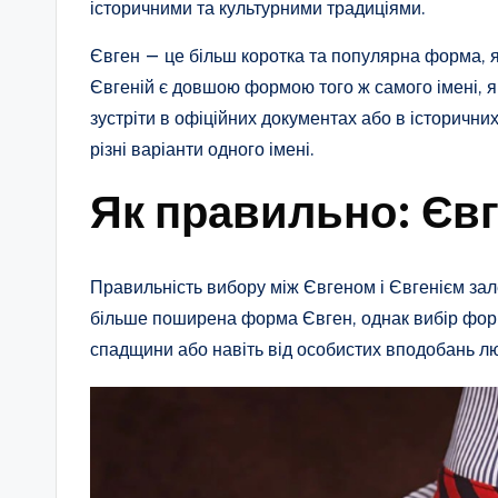
історичними та культурними традиціями.
Євген — це більш коротка та популярна форма, я
Євгеній є довшою формою того ж самого імені, я
зустріти в офіційних документах або в історичних
різні варіанти одного імені.
Як правильно: Євг
Правильність вибору між Євгеном і Євгенієм зале
більше поширена форма Євген, однак вибір форм
спадщини або навіть від особистих вподобань л