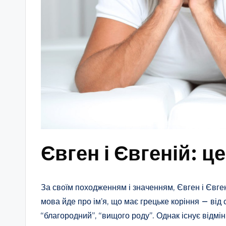
Євген і Євгеній: це
За своїм походженням і значенням, Євген і Євген
мова йде про ім’я, що має грецьке коріння — від
“благородний”, “вищого роду”. Однак існує відмі