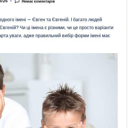
2025
Немає коментарів
одного імені — Євген та Євгеній. І багато людей
вгеній? Чи ці імена є різними, чи це просто варіанти
варта уваги, адже правильний вибір форми імені має