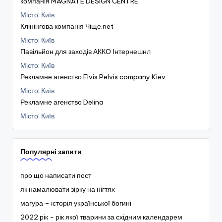
компанія MAGNATE DESIGN CENTRE
Місто: Київ
Клінінгова компанія Чіще.net
Місто: Київ
Павільйон для заходів АККО Інтернешнл
Місто: Київ
Рекламне агенство Elvis Pelvis company Kiev
Місто: Київ
Рекламне агенство Delina
Місто: Київ
Популярні запити
про що написати пост
як намалювати зірку на нігтях
магура – історія української богині
2022 рік - рік якої тварини за східним календарем