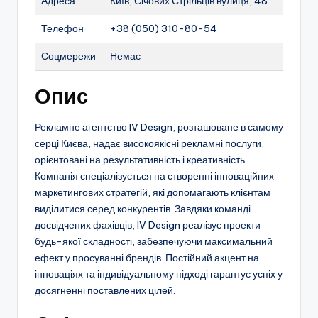
Адреса
Київ, Січових Стрільців вулиця, 48
Телефон
+38 (050) 310-80-54
Соцмережи
Немає
Опис
Рекламне агентство IV Design, розташоване в самому
серці Києва, надає високоякісні рекламні послуги,
орієнтовані на результативність і креативність.
Компанія спеціалізується на створенні інноваційних
маркетингових стратегій, які допомагають клієнтам
виділитися серед конкурентів. Завдяки команді
досвідчених фахівців, IV Design реалізує проекти
будь-якої складності, забезпечуючи максимальний
ефект у просуванні брендів. Постійний акцент на
інноваціях та індивідуальному підході гарантує успіх у
досягненні поставлених цілей.