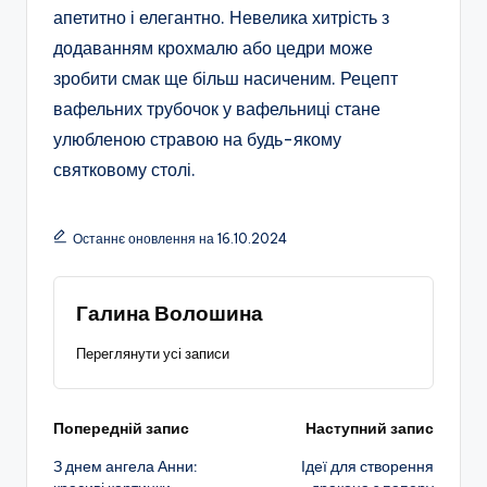
апетитно і елегантно. Невелика хитрість з
додаванням крохмалю або цедри може
зробити смак ще більш насиченим. Рецепт
вафельних трубочок у вафельниці стане
улюбленою стравою на будь-якому
святковому столі.
Останнє оновлення на 16.10.2024
Галина Волошина
Переглянути усі записи
Навігація
Попередній запис
Наступний запис
З днем ангела Анни:
Ідеї для створення
по