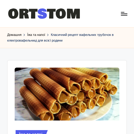
Домашня
Їжа та напої
Класичний рецепт вафельних трубочок в
електровафельниці для всієї родини
Опубліковано