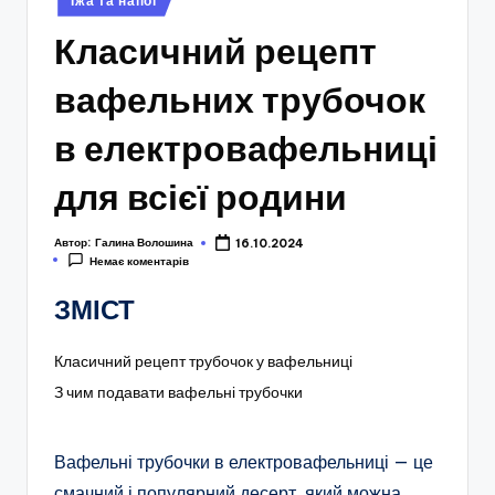
Їжа та напої
у
Класичний рецепт
вафельних трубочок
в електровафельниці
для всієї родини
Автор:
Галина Волошина
16.10.2024
Немає коментарів
ЗМІСТ
Класичний рецепт трубочок у вафельниці
З чим подавати вафельні трубочки
Вафельні трубочки в електровафельниці — це
смачний і популярний десерт, який можна