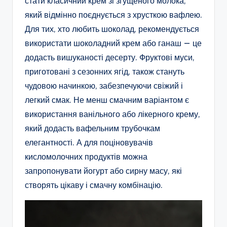
стати класичний крем зі згущеного молока,
який відмінно поєднується з хрусткою вафлею.
Для тих, хто любить шоколад, рекомендується
використати шоколадний крем або ганаш — це
додасть вишуканості десерту. Фруктові муси,
приготовані з сезонних ягід, також стануть
чудовою начинкою, забезпечуючи свіжий і
легкий смак. Не менш смачним варіантом є
використання ванільного або лікерного крему,
який додасть вафельним трубочкам
елегантності. А для поціновувачів
кисломолочних продуктів можна
запропонувати йогурт або сирну масу, які
створять цікаву і смачну комбінацію.