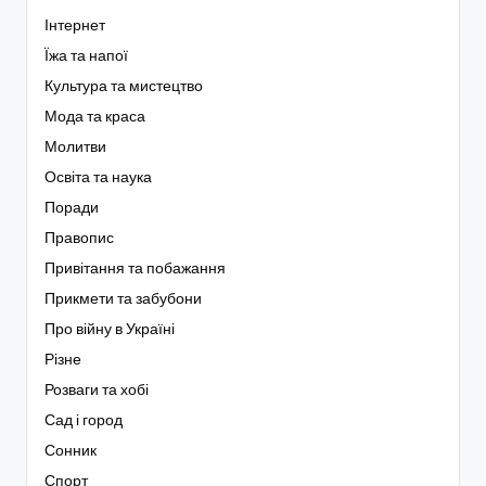
Інтернет
Їжа та напої
Культура та мистецтво
Мода та краса
Молитви
Освіта та наука
Поради
Правопис
Привітання та побажання
Прикмети та забубони
Про війну в Україні
Різне
Розваги та хобі
Сад і город
Сонник
Спорт