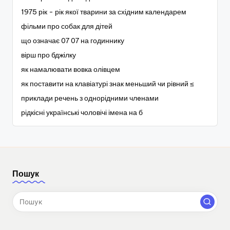
1975 рік - рік якої тварини за східним календарем
фільми про собак для дітей
що означає 07 07 на годиннику
вірш про бджілку
як намалювати вовка олівцем
як поставити на клавіатурі знак меньший чи рівний ≤
приклади речень з однорідними члeнами
рідкісні українські чоловічі імена на б
Пошук