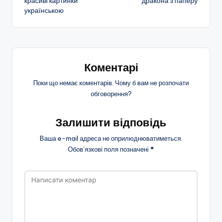
красиві картинки
дракона з паперу
українською
запису
Коментарі
Поки що немає коментарів. Чому б вам не розпочати
обговорення?
Залишити відповідь
Ваша e-mail адреса не оприлюднюватиметься.
Обов’язкові поля позначені
*