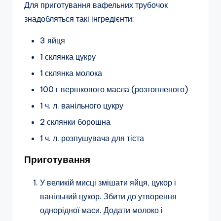
Для приготування вафельних трубочок
знадобляться такі інгредієнти:
3 яйця
1 склянка цукру
1 склянка молока
100 г вершкового масла (розтопленого)
1 ч. л. ванільного цукру
2 склянки борошна
1 ч. л. розпушувача для тіста
Приготування
У великій мисці змішати яйця, цукор і
ванільний цукор. Збити до утворення
однорідної маси. Додати молоко і