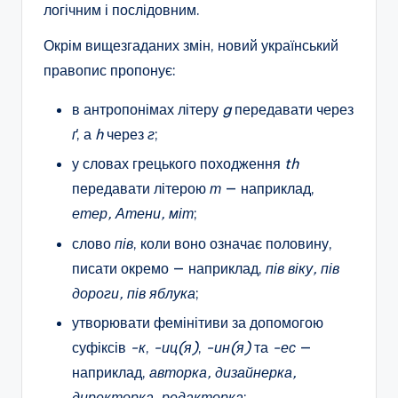
логічним і послідовним.
Окрім вищезгаданих змін, новий український
правопис пропонує:
в антропонімах літеру
g
передавати через
ґ
, а
h
через
г
;
у словах грецького походження
th
передавати літерою
т
— наприклад,
етер, Атени, міт
;
слово
пів
, коли воно означає половину,
писати окремо — наприклад,
пів віку, пів
дороги, пів яблука
;
утворювати фемінітиви за допомогою
суфіксів
-к
,
-иц(я)
,
-ин(я)
та
-ес
—
наприклад,
авторка, дизайнерка,
директорка, редакторка
;