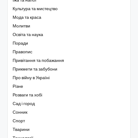
Їжа та напої
Культура та мистецтво
Мода та краса
Молитви
Освіта та наука
Поради
Правопис
Привітання та побажання
Прикмети та забубони
Про війну в Україні
Різне
Розваги та хобі
Сад і город
Сонник
Спорт
Тварини