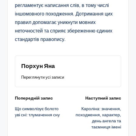
регламентує написання слів, в тому числі
іншомовного походження. Дотримання цих
правил допомагає уникнути мовних
неточностей та сприяє збереженню єдиних
стандартів правопису.
Порхун Яна
Переглянути усі записи
Навігація
Попередній запис
Наступний запис
Що символізує болото
Кароліна: значення,
по
уві сні: тлумачення сну
походження, характер,
день ангела та
запису
таємниця імені