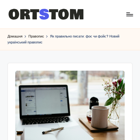
Домашня
Правопис
Як правильно писати: фоє чи фойє? Новий
український правопис