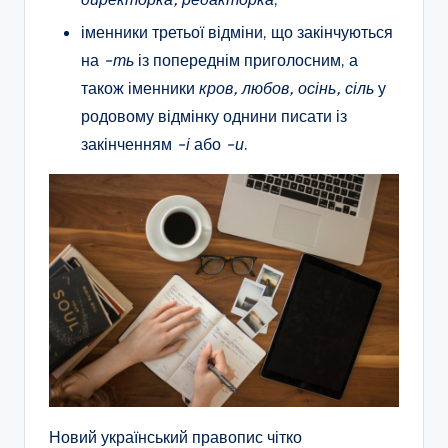
іменники третьої відміни, що закінчуються
на
-ть
із попереднім приголосним, а
також іменники
кров, любов, осінь, сіль
у
родовому відмінку однини писати із
закінченням
-і
або
-и
.
Новий український правопис чітко