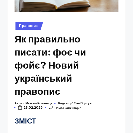
Опубліковано
Правопис
у
Як правильно
писати: фоє чи
фойє? Новий
український
правопис
Автор:
Максим Романиця
Редактор:
Яна Порхун
28.02.2025
Немає коментарів
ЗМІСТ