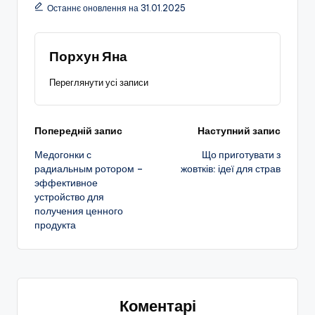
Останнє оновлення на 31.01.2025
Порхун Яна
Переглянути усі записи
Навігація
Попередній запис
Наступний запис
Медогонки с
Що приготувати з
по
радиальным ротором –
жовтків: ідеї для страв
эффективное
запису
устройство для
получения ценного
продукта
Коментарі