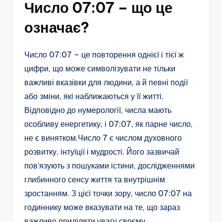
Число 07:07 – що це
означає?
Число 07:07 – це повторення однієї і тієї ж
цифри, що може символізувати не тільки
важливі вказівки для людини, а й певні події
або зміни, які наближаються у її житті.
Відповідно до нумерології, числа мають
особливу енергетику, і 07:07, як парне число,
не є винятком.Число 7 є числом духовного
розвитку, інтуїції і мудрості. Його зазвичай
пов’язують з пошуками істини, дослідженнями
глибинного сенсу життя та внутрішнім
зростанням. З цієї точки зору, число 07:07 на
годиннику може вказувати на те, що зараз
важливо приділяти увагу своєму