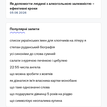
Як допомогти людині з алкогольною залежністю –
ефективні кроки
05.08.2026
Популярні запити
список українських імен для хлопчиків на літеру я
степан руданський біографія
усі синоніми до слова сумний
салати з курячою печінкою і цибулею
22:55 числа ангела
що можна зробити з жовтків
як дізнатися ім'я власника картки монобанк
що таке однозначні слова
що подарувати дівчинці 5 років на різдво
що символізує неопалима купина