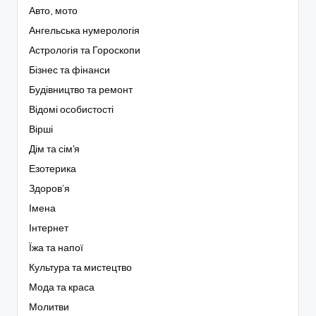
Авто, мото
Ангельська нумерологія
Астрологія та Гороскопи
Бізнес та фінанси
Будівництво та ремонт
Відомі особистості
Вірші
Дім та сім'я
Езотерика
Здоров’я
Імена
Інтернет
Їжа та напої
Культура та мистецтво
Мода та краса
Молитви