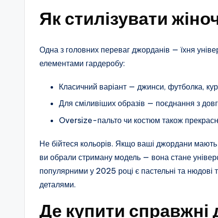
Як стилізувати жіно
Одна з головних переваг джорданів — їхня універ
елементами гардеробу:
Класичний варіант — джинси, футболка, кур
Для сміливіших образів — поєднання з дов
Oversize-пальто чи костюм також прекрас
Не бійтеся кольорів. Якщо ваші джордани мають 
ви обрали стриману модель — вона стане уніве
популярними у 2025 році є пастельні та нюдові 
деталями.
Де купити справжні 