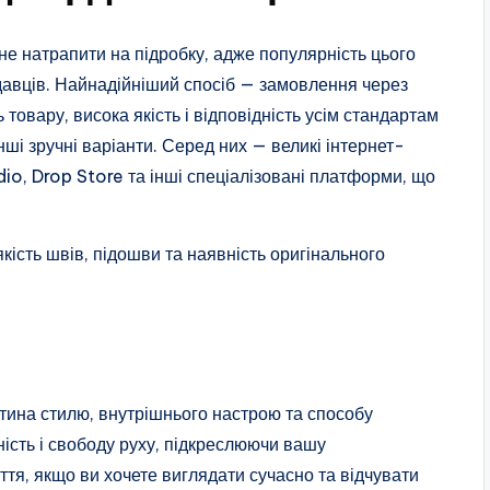
е натрапити на підробку, адже популярність цього
авців. Найнадійніший спосіб — замовлення через
 товару, висока якість і відповідність усім стандартам
нші зручні варіанти. Серед них — великі інтернет-
dio, Drop Store та інші спеціалізовані платформи, що
якість швів, підошви та наявність оригінального
стина стилю, внутрішнього настрою та способу
сть і свободу руху, підкреслюючи вашу
иття, якщо ви хочете виглядати сучасно та відчувати