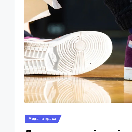
Опубліковано
Мода та краса
у