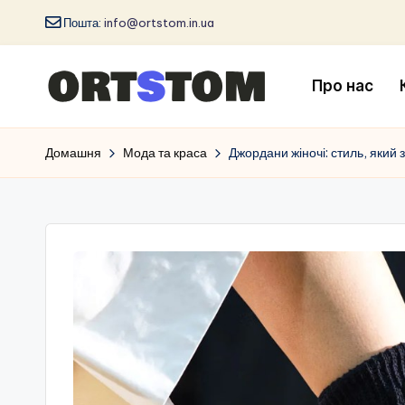
Пошта:
info@ortstom.in.ua
Про нас
Домашня
Мода та краса
Джордани жіночі: стиль, який 