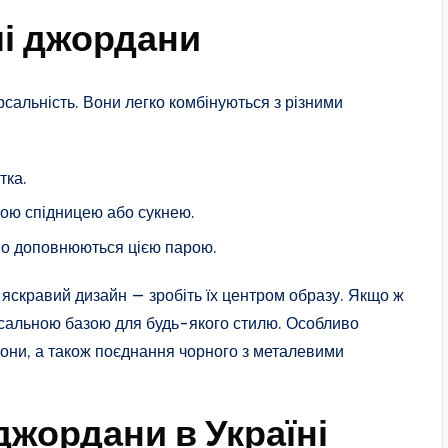
чі джордани
сальність. Вони легко комбінуються з різними
тка.
гою спідницею або сукнею.
но доповнюються цією парою.
яскравий дизайн — зробіть їх центром образу. Якщо ж
рсальною базою для будь-якого стилю. Особливо
тони, а також поєднання чорного з металевими
джордани в Україні