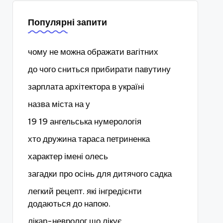
Популярні запити
чому не можна ображати вагітних
до чого сниться прибирати павутину
зарплата архітектора в україні
назва міста на у
19 19 ангельська нумерологія
хто дружина тараса петриненка
характер імені олесь
загадки про осінь для дитячого садка
легкий рецепт. які інгредієнти
додаються до напою.
лікар-невролог що лікує