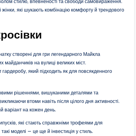
волом стилю, впевненості та свободи самовираження.
 і жінки, які шукають комбінацію комфорту й трендового
кросівки
очатку створені для гри легендарного Майкла
 майданчиків на вулиці великих міст.
 гардеробу, який підходить як для повсякденного
ровими рішеннями, вишуканими деталями та
викликаючи втоми навіть після цілого дня активності.
й варіант на кожен день.
 випусків, які стають справжніми трофеями для
такі моделі — це ще й інвестиція у стиль.