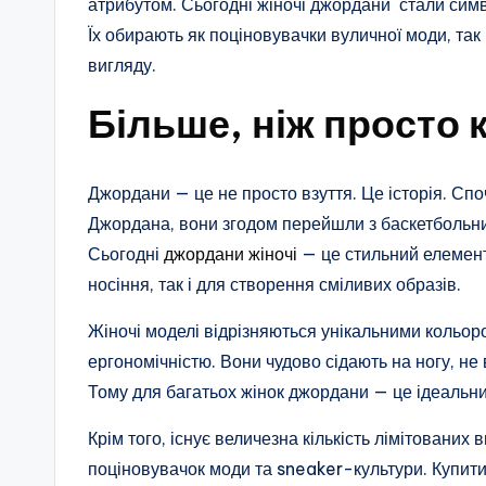
атрибутом. Сьогодні жіночі джордани стали сим
Їх обирають як поціновувачки вуличної моди, так
вигляду.
Більше, ніж просто 
Джордани — це не просто взуття. Це історія. Сп
Джордана, вони згодом перейшли з баскетбольних
Сьогодні
джордани жіночі
— це стильний елемент
носіння, так і для створення сміливих образів.
Жіночі моделі відрізняються унікальними кольо
ергономічністю. Вони чудово сідають на ногу, не 
Тому для багатьох жінок джордани — це ідеальни
Крім того, існує величезна кількість лімітованих
поціновувачок моди та sneaker-культури. Купити 