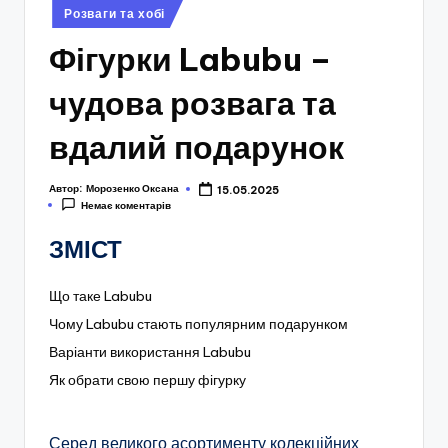
Опубліковано
Розваги та хобі
у
Фігурки Labubu –
чудова розвага та
вдалий подарунок
Автор:
Морозенко Оксана
15.05.2025
Немає коментарів
ЗМІСТ
Що таке Labubu
Чому Labubu стають популярним подарунком
Варіанти використання Labubu
Як обрати свою першу фігурку
Серед великого асортименту колекційних