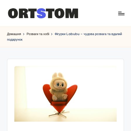
Домашня
Розваги та хобі
Фігурки Labubu – чудова розвага та вдалий
подарунок