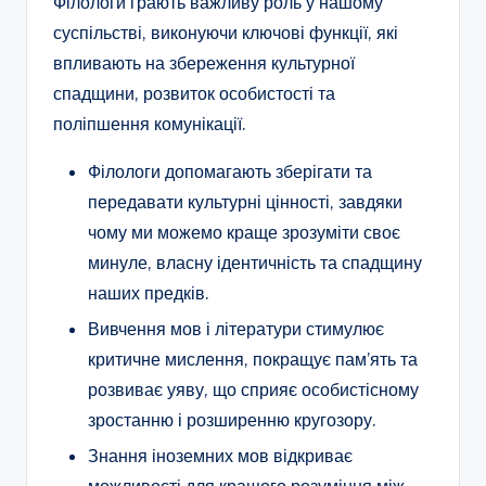
Філологи грають важливу роль у нашому
суспільстві, виконуючи ключові функції, які
впливають на збереження культурної
спадщини, розвиток особистості та
поліпшення комунікації.
Філологи допомагають зберігати та
передавати культурні цінності, завдяки
чому ми можемо краще зрозуміти своє
минуле, власну ідентичність та спадщину
наших предків.
Вивчення мов і літератури стимулює
критичне мислення, покращує пам’ять та
розвиває уяву, що сприяє особистісному
зростанню і розширенню кругозору.
Знання іноземних мов відкриває
можливості для кращого розуміння між