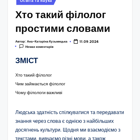
Освіта та наука
у
Хто такий філолог
простими словами
Автор:
Ана-Катаріна Кузьмицька
11.09.2024
Немає коментарів
ЗМІСТ
Хто такий філолог
Чим займається філолог
Чому філологи важливі
Людська здатність спілкуватися та передавати
знання через слова є однією з найбільших
досягнень культури. Щодня ми взаємодіємо з
текстами, вивчаємо різні мови, а також