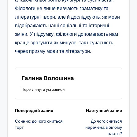
Філологи не лише вивчають граматику та
літературні твори, але й досліджують, як мови
відображають наші соціальні та історичні
зміни. У підсумку, філологи допомагають нам
краще зрозуміти як минуле, так і сучасність
через призму мови та літератури.
Галина Волошина
Переглянути усі записи
Навігація
Попередній запис
Наступний запис
Сонник: до чого сниться
До чого сниться
по
торт
наречена в білому
платті?
запису