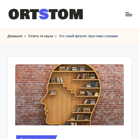
Домашня
Освіта та наука
Хто такий філолог простими словами
Опубліковано