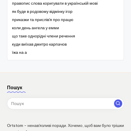
правопис слова коригувати в українській мові
як буде в родовому відмінку ігор
приказки та прислів'я про працю
коли день ангела у емми
що таке однорідні члени речення
куди виїхав дмитро карпачов
їжа на а
Пошук
Ortstom - ненав'язливі поради. Хочемо, щоб вам було трішки