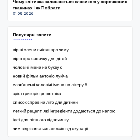
Чому клітинка залишається класикою у сорочкових
тканинах і як її обрати
01.08.2026
Популярні запити
вірші олени пчілки про зиму
вірш про синичку для дітей
чоловічі імена на букву с
новий фільм антоніо лукіча
слов'янські чоловічі імена на літеру б
зріст григорія решетніка
список справ на літо для дитини
легкий рецепт. які інгредієнти додаються до напою.
ідеї для літнього відпочинку
чим відрізняється анексія від окупації