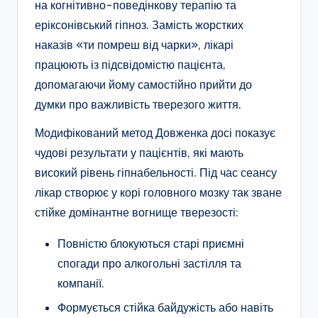
на когнітивно-поведінкову терапію та
еріксонівський гіпноз. Замість жорстких
наказів «ти помреш від чарки», лікарі
працюють із підсвідомістю пацієнта,
допомагаючи йому самостійно прийти до
думки про важливість тверезого життя.
Модифікований метод Довженка досі показує
чудові результати у пацієнтів, які мають
високий рівень гіпнабельності. Під час сеансу
лікар створює у корі головного мозку так зване
стійке домінантне вогнище тверезості:
Повністю блокуються старі приємні
спогади про алкогольні застілля та
компанії.
Формується стійка байдужість або навіть