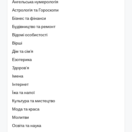
Ангельська нумерологія
Астрологія та Гороскопи
Бізнес та фінанси
Будівництво та ремонт
Відомі особистості
Вірші
Дім та сім'я
Езотерика
Здоров’я
Імена
Інтернет
Їжа та напої
Культура та мистецтво
Мода та краса
Молитви
Освіта та наука