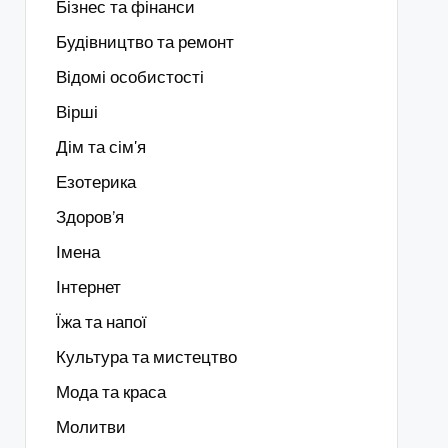
Бізнес та фінанси
Будівництво та ремонт
Відомі особистості
Вірші
Дім та сім'я
Езотерика
Здоров’я
Імена
Інтернет
Їжа та напої
Культура та мистецтво
Мода та краса
Молитви