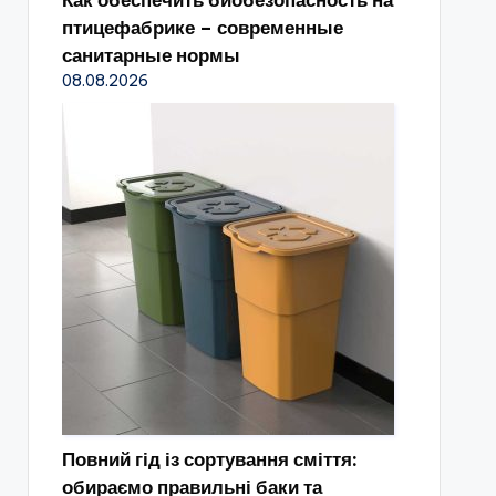
Как обеспечить биобезопасность на
птицефабрике – современные
санитарные нормы
08.08.2026
Повний гід із сортування сміття:
обираємо правильні баки та