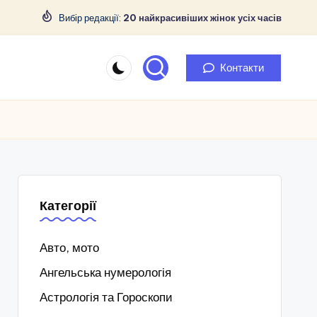
Вибір редакції:
20 найкрасивіших жінок усіх часів
Контакти
Категорії
Авто, мото
Ангельська нумерологія
Астрологія та Гороскопи