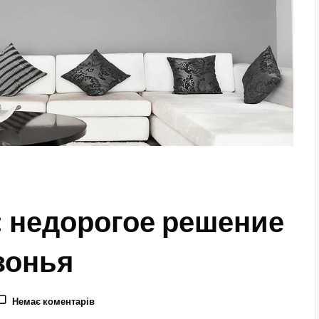
 недорогое решение
зонья
Немає коментарів