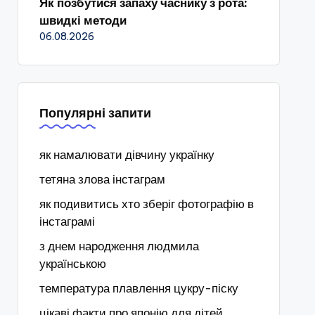
Як позбутися запаху часнику з рота:
швидкі методи
06.08.2026
Популярні запити
як намалювати дівчину українку
тетяна злова інстаграм
як подивитись хто зберіг фотографію в
інстаграмі
з днем народження людмила
українською
температура плавлення цукру-піску
цікаві факти про японію для дітей