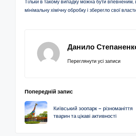
Тільки в такому випадку можна бути впевненим,
мінімальну хімічну обробку і зберегло свої власти
Данило Степаненк
Переглянути усі записи
Навігація
Попередній запис
по
Київський зоопарк – різноманіття
тварин та цікаві активності
запису