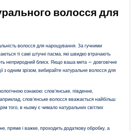
турального волосся для
альність волосся для нарощування. За гучними
аються ті самі штучні пасма, які швидко втрачають
ють неприродний блиск. Якщо ваша мета — довговічне
ї з одним зрізом, вибирайте натуральне волосся для
ологічною ознакою: слов’янське, південне,
 Наприклад, слов’янське волосся вважається найбільш
Крім того, в ньому є чимало натуральних світлих
е, пряме і важке, проходить додаткову обробку, а