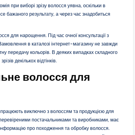
мія при виборі зрізу волосся уявна, оскільки в
се бажаного результату, а через час знадобиться
сся для нарощення. Під час очної консультації з
 Замовлення в каталозі інтернет-магазину не завжди
тну передачу кольорів. В деяких випадках складного
ізів декількох відтінків.
льне волосся для
і працюють виключно з волоссям та продукцією для
 перевіреними постачальниками та виробниками, має
у інформацію про походження та обробку волосся.