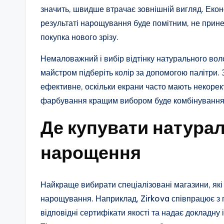
значить, швидше втрачає зовнішній вигляд. Еконо
результаті нарощування буде помітним, не прине
покупка нового зрізу.
Немаловажний і вибір відтінку натурального воло
майстром підберіть колір за допомогою палітри.
ефективне, оскільки екрани часто мають некорек
фарбування кращим вибором буде комбінування зр
Де купувати натура
нарощення
Найкраще вибирати спеціалізовані магазини, як
нарощування. Наприклад, Zirkova співпрацює з
відповідні сертифікати якості та надає докладн