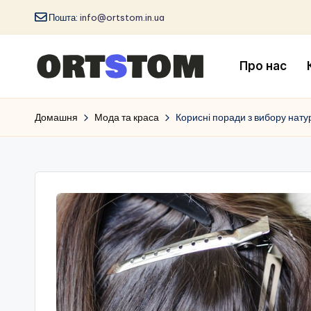
Пошта:
info@ortstom.in.ua
Про нас
Домашня
Мода та краса
Корисні поради з вибору нат