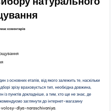
вибору натурального
ощування
емає коментарів
рощування
ня
 з основних етапів, від якого залежить те, наскільки
дборі зрізу враховується тип, необхідна довжина,
жен із пунктів докладніше, а тим, хто ще не знає, де
комендуємо заглянути до інтернет-магазину
-volosy-dlya-naraschivaniya
.