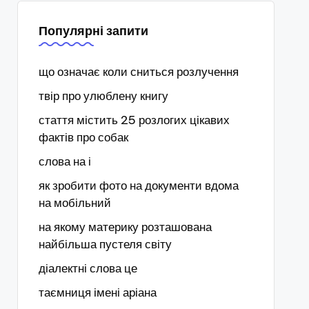
Популярні запити
що означає коли сниться розлучення
твір про улюблену книгу
стаття містить 25 розлогих цікавих
фактів про собак
слова на і
як зробити фото на документи вдома
на мобільний
на якому материку розташована
найбільша пустеля світу
діалектні слова це
таємниця імені аріана