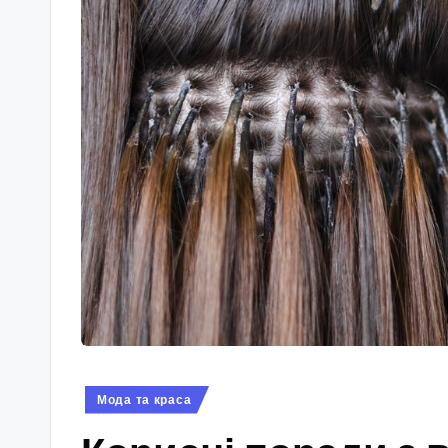
Опубліковано
Мода та краса
у