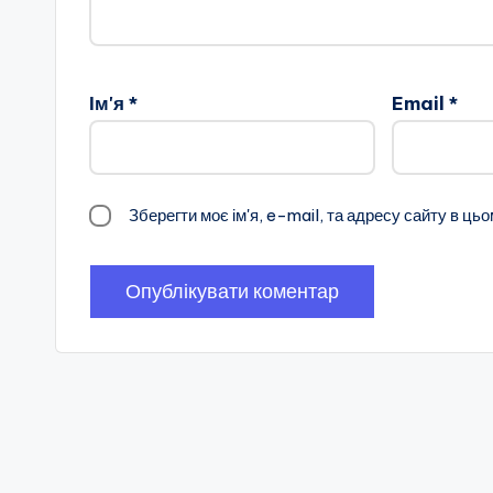
Ім'я
*
Email
*
Зберегти моє ім'я, e-mail, та адресу сайту в ць