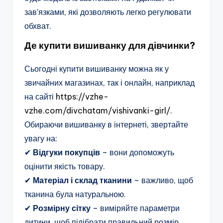
зав’язками, які дозволяють легко регулювати
обхват.
Де купити вишиванку для дівчинки?
Сьогодні купити вишиванку можна як у
звичайних магазинах, так і онлайн, наприклад
на сайті
https://vzhe-
vzhe.com/divchatam/vishivanki-girl/
.
Обираючи вишиванку в інтернеті, звертайте
увагу на:
✔
Відгуки покупців
– вони допоможуть
оцінити якість товару.
✔
Матеріал і склад тканини
– важливо, щоб
тканина була натуральною.
✔
Розмірну сітку
– виміряйте параметри
дитини, щоб підібрати правильний розмір.