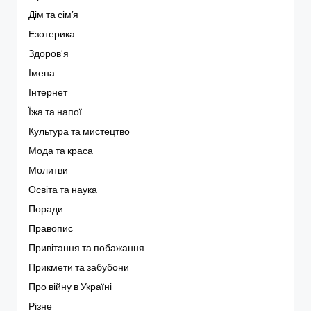
Дім та сім'я
Езотерика
Здоров’я
Імена
Інтернет
Їжа та напої
Культура та мистецтво
Мода та краса
Молитви
Освіта та наука
Поради
Правопис
Привітання та побажання
Прикмети та забубони
Про війну в Україні
Різне