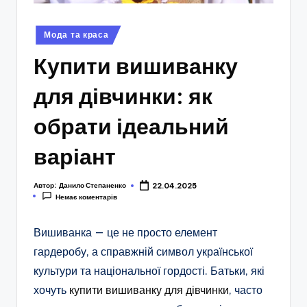
Опубліковано
Мода та краса
у
Купити вишиванку
для дівчинки: як
обрати ідеальний
варіант
Автор:
Данило Степаненко
22.04.2025
Немає коментарів
Вишиванка — це не просто елемент
гардеробу, а справжній символ української
культури та національної гордості. Батьки, які
хочуть
купити вишиванку для дівчинки
, часто