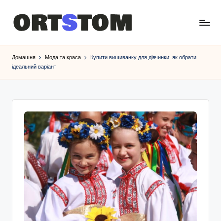
Домашня
Мода та краса
Купити вишиванку для дівчинки: як обрати
ідеальний варіант