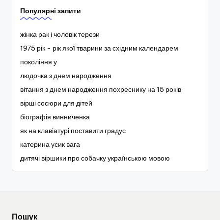
Популярні запити
жінка рак і чоловік терези
1975 рік - рік якої тварини за східним календарем
покоління у
людочка з днем народження
вітання з днем народження похреснику на 15 років
вірші сосюри для дітей
біографія винниченка
як на клавіатурі поставити градус
катерина усик вага
дитячі віршики про собачку українською мовою
Пошук