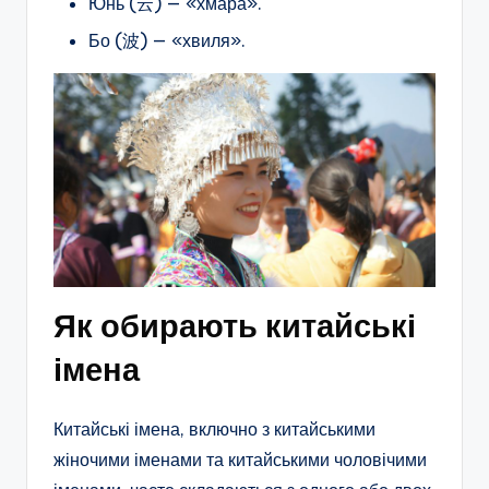
Юнь (云) — «хмара».
Бо (波) — «хвиля».
Як обирають китайські
імена
Китайські імена, включно з китайськими
жіночими іменами та китайськими чоловічими