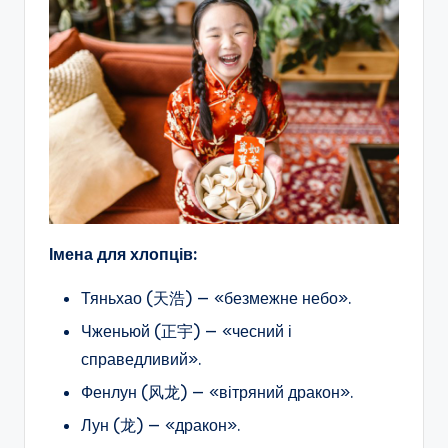
Імена для хлопців:
Тяньхао (天浩) — «безмежне небо».
Чженьюй (正宇) — «чесний і
справедливий».
Фенлун (风龙) — «вітряний дракон».
Лун (龙) — «дракон».