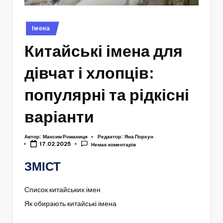
Опубліковано
Імена
у
Китайські імена для
дівчат і хлопців:
популярні та рідкісні
варіанти
Автор:
Максим Романиця
Редактор:
Яна Порхун
17.02.2025
Немає коментарів
ЗМІСТ
Список китайських імен
Як обирають китайські імена