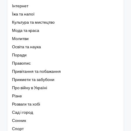
Інтернет
Їжа та напої
Культура та мистецтво
Мода та краса
Молитви
Освіта та наука
Поради
Правопис
Привітання та побажання
Прикмети та забубони
Про війну в Україні
Різне
Розваги та хобі
Сад і город
Сонник
Спорт