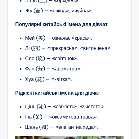
Лань (兰) — «орхідея».
Жу (茹) — «ніжна», «чуйна».
Популярні китайські імена для дівчат
Мей (美) — означає «краса».
Лі (丽) — «прекрасна», «витончена».
Сяо (晓) — «світанок».
Фан (芳) — «ароматна».
Хуа (花) — «квітка».
Рідкісні китайські імена для дівчат
Цінь (沁) — «свіжість», «чистота».
Інь (茵) — «оксамитова трава».
Шань (姗) — «елегантна хода».