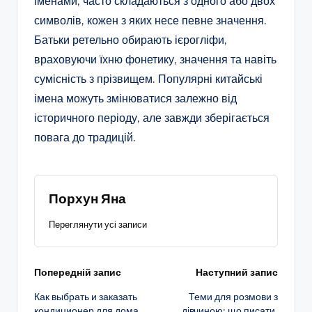
іменами, часто складаються з одного або двох
символів, кожен з яких несе певне значення.
Батьки ретельно обирають ієрогліфи,
враховуючи їхню фонетику, значення та навіть
сумісність з прізвищем. Популярні китайські
імена можуть змінюватися залежно від
історичного періоду, але завжди зберігається
повага до традицій.
Порхун Яна
Переглянути усі записи
Навігація
Попередній запис
Наступний запис
Как выбрать и заказать
Теми для розмови з
по
кондиционер для дома
дівчиною: що писати,