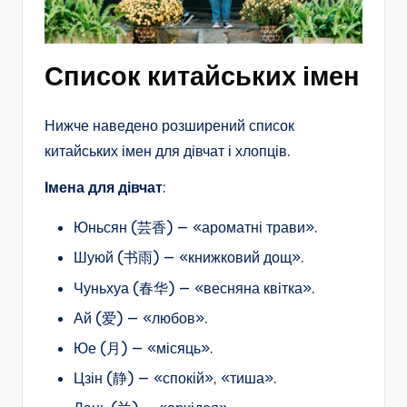
Список китайських імен
Нижче наведено розширений список
китайських імен для дівчат і хлопців.
Імена для дівчат
:
Юньсян (芸香) — «ароматні трави».
Шуюй (书雨) — «книжковий дощ».
Чуньхуа (春华) — «весняна квітка».
Ай (爱) — «любов».
Юе (月) — «місяць».
Цзін (静) — «спокій», «тиша».