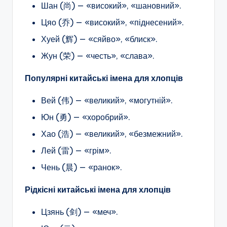
Шан (尚) — «високий», «шановний».
Цяо (乔) — «високий», «піднесений».
Хуей (辉) — «сяйво», «блиск».
Жун (荣) — «честь», «слава».
Популярні китайські імена для хлопців
Вей (伟) — «великий», «могутній».
Юн (勇) — «хоробрий».
Хао (浩) — «великий», «безмежний».
Лей (雷) — «грім».
Чень (晨) — «ранок».
Рідкісні китайські імена для хлопців
Цзянь (剑) — «меч».