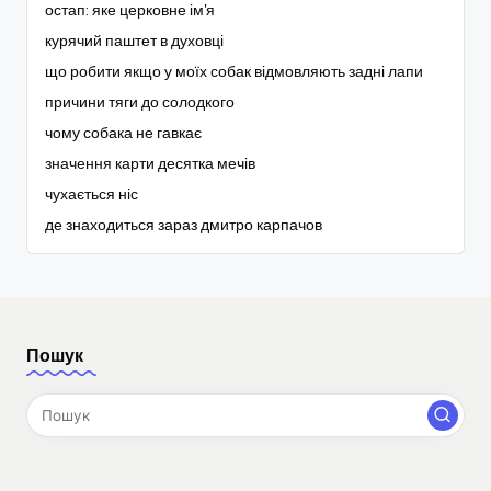
остап: яке церковне ім'я
курячий паштет в духовці
що робити якщо у моїх собак відмовляють задні лапи
причини тяги до солодкого
чому собака не гавкає
значення карти десятка мечів
чухається ніс
де знаходиться зараз дмитро карпачов
Пошук