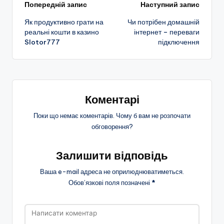
Навігація
Попередній запис
Наступний запис
Як продуктивно грати на
Чи потрібен домашній
по
реальні кошти в казино
інтернет – переваги
Slotor777
підключення
запису
Коментарі
Поки що немає коментарів. Чому б вам не розпочати
обговорення?
Залишити відповідь
Ваша e-mail адреса не оприлюднюватиметься.
Обов’язкові поля позначені
*