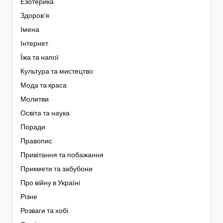
Езотерика
Здоров’я
Імена
Інтернет
Їжа та напої
Культура та мистецтво
Мода та краса
Молитви
Освіта та наука
Поради
Правопис
Привітання та побажання
Прикмети та забубони
Про війну в Україні
Різне
Розваги та хобі