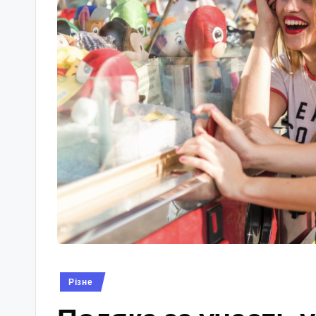
Опубліковано
Різне
у