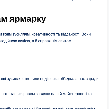
ам ярмарку
и їхнім зусиллям, креативності та відданості. Вони
годійною акцією, а й справжнім святом.
аші зусилля створили подію, яка об’єднала нас заради
рок став яскравим завдяки вашій майстерності та
лагодійного ярмарку! Ви зробили цей день незабутнім.