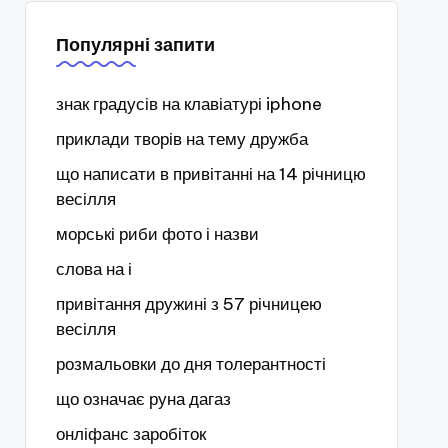
Популярні запити
знак градусів на клавіатурі iphone
приклади творів на тему дружба
що написати в привітанні на 14 річницю
весілля
морські риби фото і назви
слова на і
привітання дружині з 57 річницею
весілля
розмальовки до дня толерантності
що означає руна дагаз
онліфанс заробіток