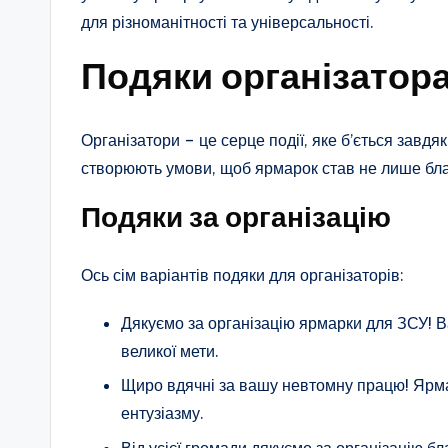
для різноманітності та універсальності.
Подяки організатор
Організатори – це серце події, яке б’ється завдяк
створюють умови, щоб ярмарок став не лише бла
Подяки за організацію
Ось сім варіантів подяки для організаторів:
Дякуємо за організацію ярмарки для ЗСУ! В
великої мети.
Щиро вдячні за вашу невтомну працю! Ярма
ентузіазму.
Від усієї громади дякуємо за організацію б