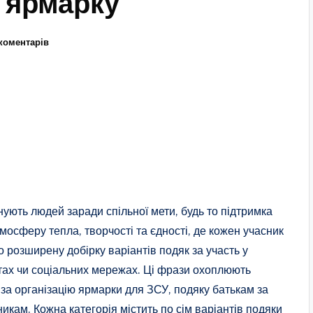
у ярмарку
коментарів
єднують людей заради спільної мети, будь то підтримка
сферу тепла, творчості та єдності, де кожен учасник
но розширену добірку варіантів подяк за участь у
тах чи соціальних мережах. Ці фрази охоплюють
 за організацію ярмарки для ЗСУ, подяку батькам за
никам. Кожна категорія містить по сім варіантів подяки