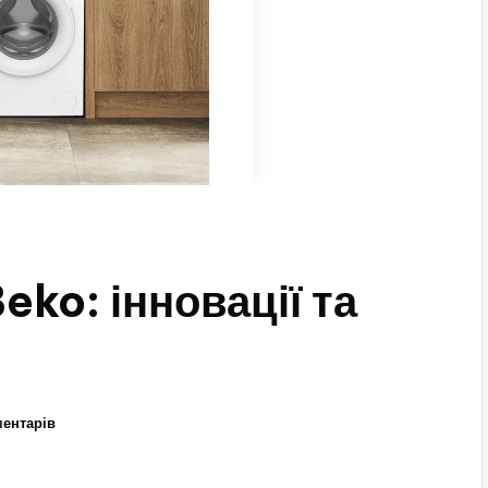
ko: інновації та
ментарів