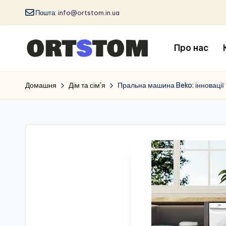
Пошта:
info@ortstom.in.ua
Про нас
Домашня
Дім та сім'я
Пральна машина Beko: інновації т