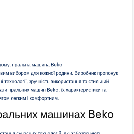
я дому, пральна машина Beko
овим вибором для кожної родини. Виробник пропонує
 технології, зручність використання та стильний
ваги пральних машин Beko, їх характеристики та
дягом легким і комфортним.
 пральних машинах Beko
тання сучасних технологій, які забезпечують