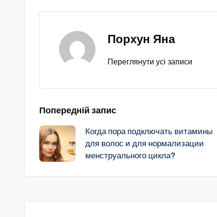
Порхун Яна
Переглянути усі записи
Навігація
Попередній запис
Когда пора подключать витамины
по
для волос и для нормализации
менструального цикла?
запису