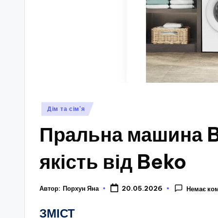
Опубліковано
Дім та сім'я
у
Пральна машина Be
якість від Beko
Автор:
Порхун Яна
20.05.2026
Немає ко
ЗМІСТ