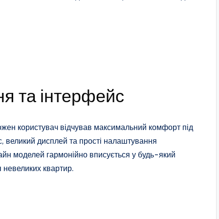
ня та інтерфейс
ожен користувач відчував максимальний комфорт під
йс, великий дисплей та прості налаштування
айн моделей гармонійно вписується у будь-який
ля невеликих квартир.