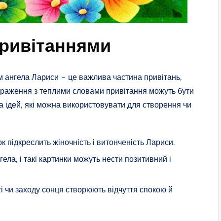
 привітаннями
ем ангела Лариси – це важлива частина привітань,
браження з теплими словами привітання можуть бути
а ідей, які можна використовувати для створення чи
к підкреслить жіночність і витонченість Лариси.
ела, і такі картинки можуть нести позитивний і
і чи заходу сонця створюють відчуття спокою й