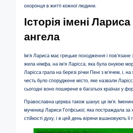
охоронця в житті кожної людини.
Історія імені Лариса
ангела
Ім’я Лариса має грецьке походження і пов’язане 
жила німфа, на ім’я Ларісса, яка була онукою мо
Ларісса грала на березі річки Пені з м’ячем, і, на 
честь було споруджене місто, яке назвали Ларісса
сьогодні воно поширене в багатьох країнах у фо
Православна церква також шанує це ім’я. Іменин
мучениці Лариси Готфської, яка постраждала за 
стійкості духу, і в цей день віряни вшановують її 