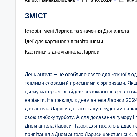
18.10.2024
Нема
ЗМІСТ
Історія імені Лариса та значення Дня ангела
Ідеї для картинок з привітаннями
Картинки з днем ангела Лариси
День ангела – це особливе свято для кожної люди
теплими словами й приємними сюрпризами. Якщо
цьому матеріалі знайдете різноманітні ідеї, які в
варіанти. Наприклад, з днем ангела Лариси 2024
дня ангела Лариси до сліз стануть чудовим варіан
свою глибоку турботу. А для додавання гумору і
Днем ангела Лариси. Також для тих, хто віддає п
привітання з Днем ангела Лариси християнські, я