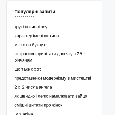
Популярні запити
круті позивні зсу
характер імені юстина
місто на букву е
як красиво привітати донечку з 25-
річчячам
що таке goat
представники модернізму в мистецтві
21:12 числа ангела
як швидко і легко намалювати зайця
смішні цитати про жінок
ім'я аріна