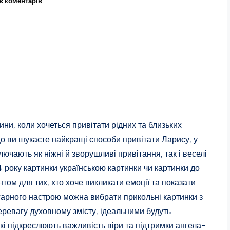
є коментарів
ни, коли хочеться привітати рідних та близьких
 ви шукаєте найкращі способи привітати Ларису, у
ключають як ніжні й зворушливі привітання, так і веселі
 року картинки українською картинки чи картинки до
том для тих, хто хоче викликати емоції та показати
 гарного настрою можна вибрати прикольні картинки з
еревагу духовному змісту, ідеальними будуть
кі підкреслюють важливість віри та підтримки ангела-