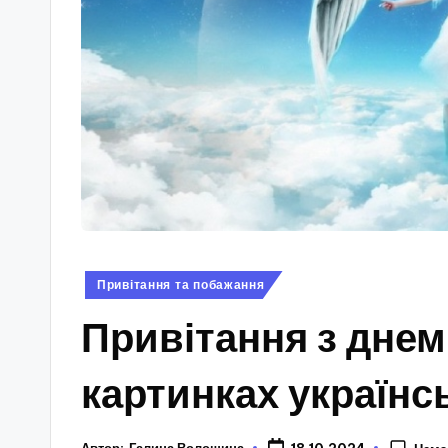
Опубліковано
Привітання та побажання
у
Привітання з днем
картинках україн
Автор:
Галина Волошина