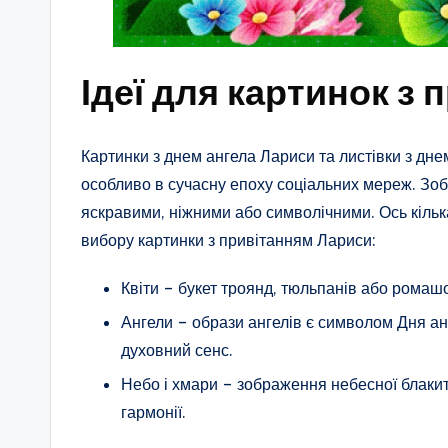
Ідеї для картинок з
Картинки з днем ангела Лариси та листівки з дн
особливо в сучасну епоху соціальних мереж. Зо
яскравими, ніжними або символічними. Ось кільк
вибору картинки з привітанням Лариси:
Квіти – букет троянд, тюльпанів або ромашо
Ангели – образи ангелів є символом Дня анг
духовний сенс.
Небо і хмари – зображення небесної блакит
гармонії.