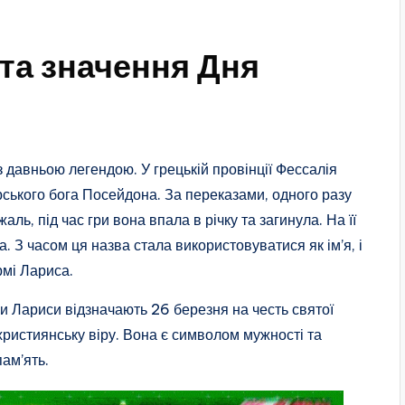
 та значення Дня
з давньою легендою. У грецькій провінції Фессалія
рського бога Посейдона. За переказами, одного разу
жаль, під час гри вона впала в річку та загинула. На її
. З часом ця назва стала використовуватися як ім’я, і
рмі Лариса.
и Лариси відзначають 26 березня на честь святої
християнську віру. Вона є символом мужності та
пам’ять.