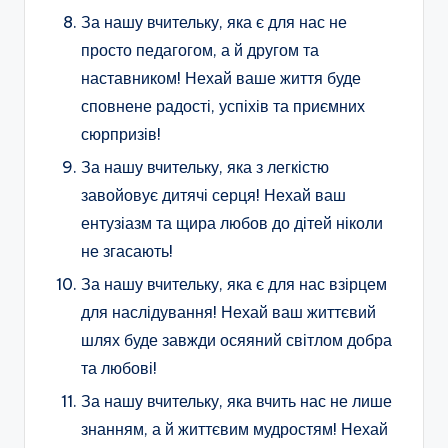
За нашу вчительку, яка є для нас не
просто педагогом, а й другом та
наставником! Нехай ваше життя буде
сповнене радості, успіхів та приємних
сюрпризів!
За нашу вчительку, яка з легкістю
завойовує дитячі серця! Нехай ваш
ентузіазм та щира любов до дітей ніколи
не згасають!
За нашу вчительку, яка є для нас взірцем
для наслідування! Нехай ваш життєвий
шлях буде завжди осяяний світлом добра
та любові!
За нашу вчительку, яка вчить нас не лише
знанням, а й життєвим мудростям! Нехай