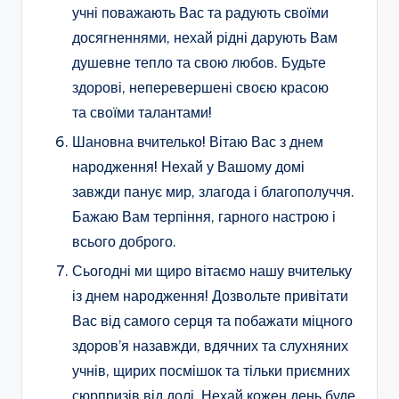
учні поважають Вас та радують своїми
досягненнями, нехай рідні дарують Вам
душевне тепло та свою любов. Будьте
здорові, неперевершені своєю красою
та своїми талантами!
Шановна вчителько! Вітаю Вас з днем
народження! Нехай у Вашому домі
завжди панує мир, злагода і благополуччя.
Бажаю Вам терпіння, гарного настрою і
всього доброго.
Сьогодні ми щиро вітаємо нашу вчительку
із днем народження! Дозвольте привітати
Вас від самого серця та побажати міцного
здоров’я назавжди, вдячних та слухняних
учнів, щирих посмішок та тільки приємних
сюрпризів від долі. Нехай кожен день буде