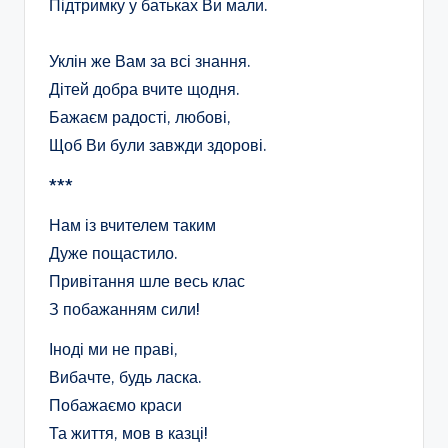
Підтримку у батьках Ви мали.
Уклін же Вам за всі знання.
Дітей добра вчите щодня.
Бажаєм радості, любові,
Щоб Ви були завжди здорові.
***
Нам із вчителем таким
Дуже пощастило.
Привітання шле весь клас
З побажанням сили!
Іноді ми не праві,
Вибачте, будь ласка.
Побажаємо краси
Та життя, мов в казці!