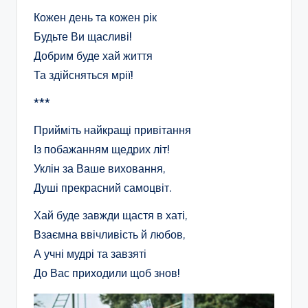
Кожен день та кожен рік
Будьте Ви щасливі!
Добрим буде хай життя
Та здійсняться мрії!
***
Прийміть найкращі привітання
Із побажанням щедрих літ!
Уклін за Ваше виховання,
Душі прекрасний самоцвіт.
Хай буде завжди щастя в хаті,
Взаємна ввічливість й любов,
А учні мудрі та завзяті
До Вас приходили щоб знов!