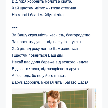
Від горя хоронить молитва свята,
Хай щастям квітує життєва стежина
На многі і благі майбутні літа.
***
За Вашу скромність, чесність, благородство,
За простоту душі – від нас усіх – уклін.
Хай рік від року легше Вам живеться
І щастям повниться Ваш дім.
Нехай вас доля береже від всякого недуга,
Від злого язика, від заздрісного друга,
А Господь, бо це у його власті,
Дарує здоров’я, многая літа і багато щастя!