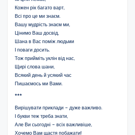
Кожен рік багато варт,
Всі про це ми знаєм.
Вашу мудрість знаєм ми,
Цінимо Ваш досвід,
Шана в Вас поміж людьми
І поваги досить.
Тож прийміть уклін від нас,
Щирі слова шани,
Всякий день й усякий час
Пишаємось ми Вами.
***
Вирішувати приклади – дуже важливо.
І букви теж треба знати,
Але Ви сьогодні – всіх важливіше,
Хочемо Вам щастя побажати!