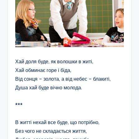
Хай доля буде, як волошки в житі,
Хай обминає горе і біда,
Від сонця – золота, а від небес – блакиті,
Душа хай буде вічно молода.
***
В житті нехай все буде, що потрібно,
Без чого не складається життя,