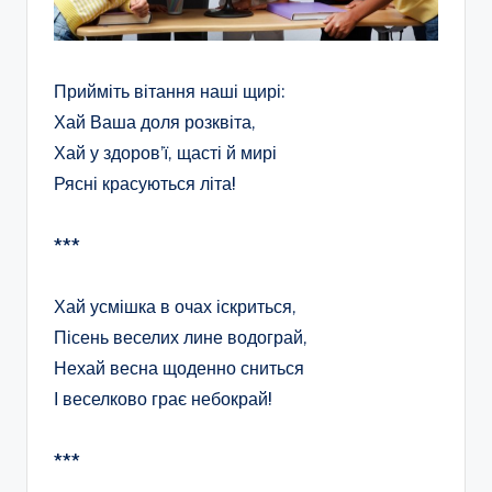
Прийміть вітання наші щирі:
Хай Ваша доля розквіта,
Хай у здоров’ї, щасті й мирі
Рясні красуються літа!
***
Хай усмішка в очах іскриться,
Пісень веселих лине водограй,
Нехай весна щоденно сниться
І веселково грає небокрай!
***