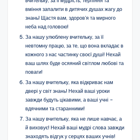
вчительку, за її мудрість, терпіння та
вміння запалити в дитячих душах жагу до
знань! Щастя вам, здоров’я та мирного
неба над головою!
За нашу улюблену вчительку, за її
невтомну працю, за те, що вона вкладає в
кожного з нас частинку своєї душі! Нехай
ваш шлях буде осяяний світлом любові та
поваги!
За нашу вчительку, яка відкриває нам
двері у світ знань! Нехай ваші уроки
завжди будуть цікавими, а ваші учні –
вдячними та старанними!
За нашу вчительку, яка не лише навчає, а
й виховує! Нехай ваші мудрі слова завжди
знаходять відгук у серцях ваших учнів!