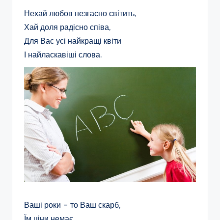
Нехай любов незгасно світить,
Хай доля радісно співа,
Для Вас усі найкращі квіти
І найласкавіші слова.
Ваші роки – то Ваш скарб,
Їм ціни немає,