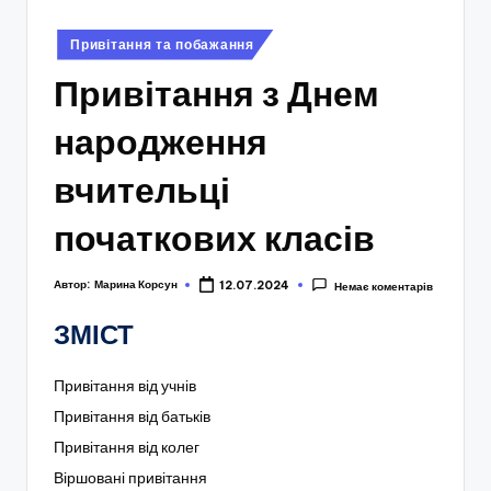
Опубліковано
Привітання та побажання
у
Привітання з Днем
народження
вчительці
початкових класів
Автор:
Марина Корсун
12.07.2024
Немає коментарів
ЗМІСТ
Привітання від учнів
Привітання від батьків
Привітання від колег
Віршовані привітання