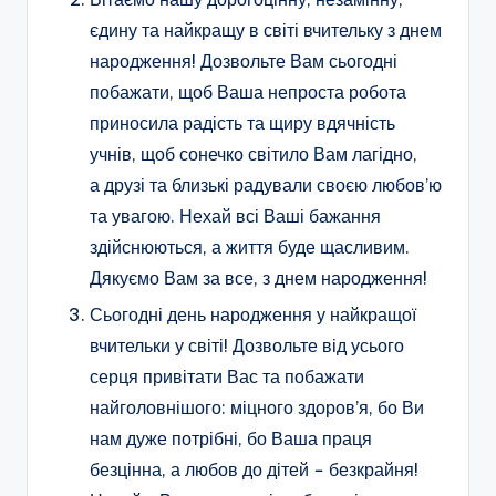
єдину та найкращу в світі вчительку з днем
народження! Дозвольте Вам сьогодні
побажати, щоб Ваша непроста робота
приносила радість та щиру вдячність
учнів, щоб сонечко світило Вам лагідно,
а друзі та близькі радували своєю любов’ю
та увагою. Нехай всі Ваші бажання
здійснюються, а життя буде щасливим.
Дякуємо Вам за все, з днем народження!
Сьогодні день народження у найкращої
вчительки у світі! Дозвольте від усього
серця привітати Вас та побажати
найголовнішого: міцного здоров’я, бо Ви
нам дуже потрібні, бо Ваша праця
безцінна, а любов до дітей − безкрайня!