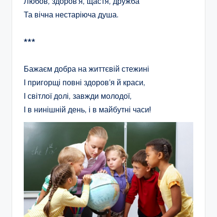
Любов, здоров’я, щастя, дружба
Та вічна нестаріюча душа.
***
Бажаєм добра на життєвій стежині
І пригорщі повні здоров’я й краси,
І світлої долі, завжди молодої,
І в нинішній день, і в майбутні часи!