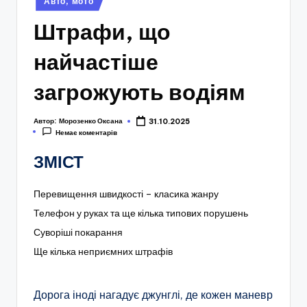
Авто, мото
у
Штрафи, що
найчастіше
загрожують водіям
Автор:
Морозенко Оксана
31.10.2025
Немає коментарів
ЗМІСТ
Перевищення швидкості – класика жанру
Телефон у руках та ще кілька типових порушень
Суворіші покарання
Ще кілька неприємних штрафів
Дорога іноді нагадує джунглі, де кожен маневр