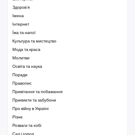
Здоров’я
Імена
Інтернет
Їжа та напої
Культура та мистецтво
Мода та краса
Молитви
Освіта та наука
Поради
Правопис
Привітання та побажання
Прикмети та забубони
Про війну в Україні
Різне
Розваги та хобі
Сад і город