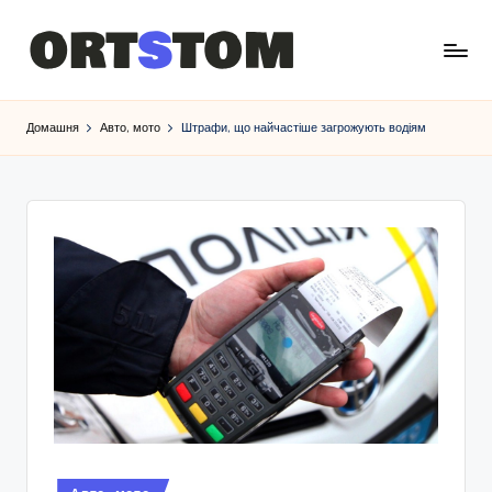
Домашня
Авто, мото
Штрафи, що найчастіше загрожують водіям
Опубліковано