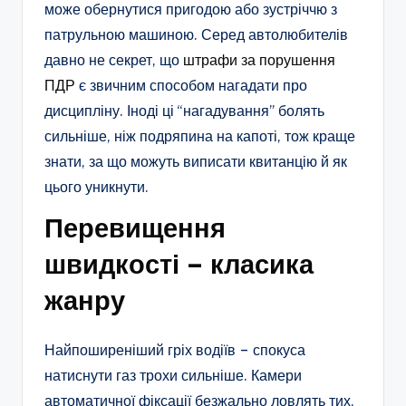
може обернутися пригодою або зустріччю з
патрульною машиною. Серед автолюбителів
давно не секрет, що
штрафи за порушення
ПДР
є звичним способом нагадати про
дисципліну. Іноді ці “нагадування” болять
сильніше, ніж подряпина на капоті, тож краще
знати, за що можуть виписати квитанцію й як
цього уникнути.
Перевищення
швидкості – класика
жанру
Найпоширеніший гріх водіїв – спокуса
натиснути газ трохи сильніше. Камери
автоматичної фіксації безжально ловлять тих,