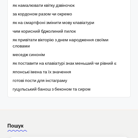
як намалювати квітку дзвіночок
за кордоном разом чи окремо
як на смартфоні змінити мову клавіатури
чим корисний бджолиний пилок
як привітати вікторію з днем народження своїми
словами
меседж синонім
як поставити на клавіатурі знак меньший чи рівний ≤
японські імена та їх значення
готові пости для інстаграму
гуцульський банош з беконом та сиром
Пошук