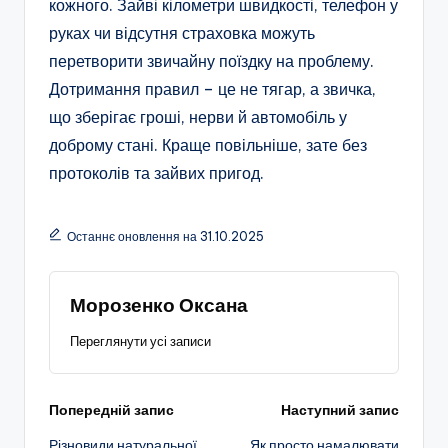
кожного. Зайві кілометри швидкості, телефон у
руках чи відсутня страховка можуть
перетворити звичайну поїздку на проблему.
Дотримання правил – це не тягар, а звичка,
що зберігає гроші, нерви й автомобіль у
доброму стані. Краще повільніше, зате без
протоколів та зайвих пригод.
Останнє оновлення на 31.10.2025
Морозенко Оксана
Переглянути усі записи
Навігація
Попередній запис
Наступний запис
Різновиди натуральної
Як просто намалювати