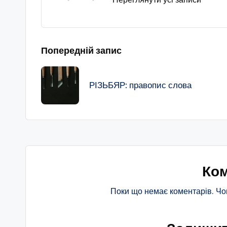
Навігація
Попередній запис
по
РІЗЬБЯР: правопис слова
запису
Ком
Поки що немає коментарів. Чо