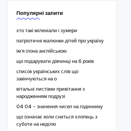
Популярні запити
хто такі міленіали і зумери
патріотичні малюнки дітей про україну
ім'я ілона англійською
що подарувати дівчинці на 6 років
список українських слів що
закінчуються на о
вітальні листівки привітання з
народженням подрузі
04 04 - значення чисел на годиннику
що означає коли сниться хлопець з
суботи на неділю