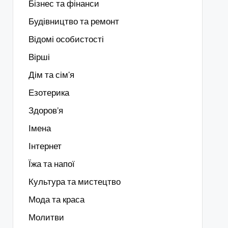
Бізнес та фінанси
Будівництво та ремонт
Відомі особистості
Вірші
Дім та сім'я
Езотерика
Здоров’я
Імена
Інтернет
Їжа та напої
Культура та мистецтво
Мода та краса
Молитви