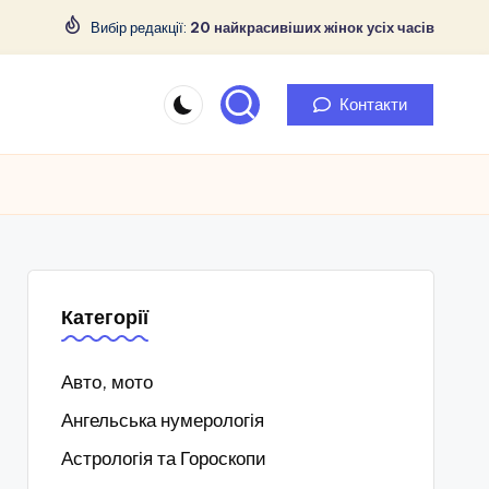
Вибір редакції:
20 найкрасивіших жінок усіх часів
Контакти
Категорії
Авто, мото
Ангельська нумерологія
Астрологія та Гороскопи