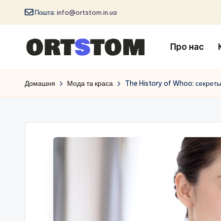
Пошта:
info@ortstom.in.ua
Про нас
Домашня
Мода та краса
The History of Whoo: секрет