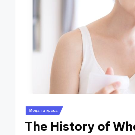
Опубліковано
Мода та краса
у
The History of Wh