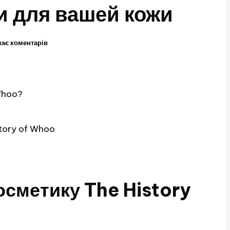
и для вашей кожи
ає коментарів
Whoo?
story of Whoo
сметику The History