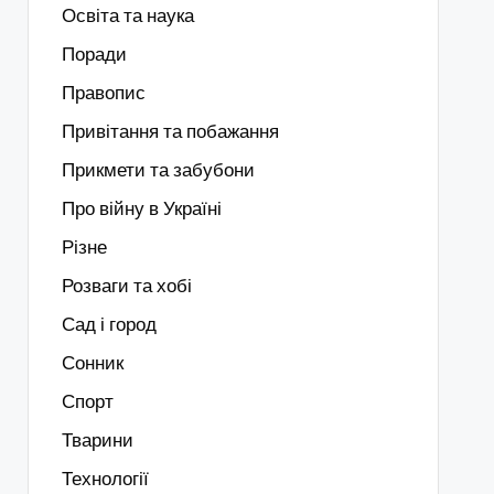
Освіта та наука
Поради
Правопис
Привітання та побажання
Прикмети та забубони
Про війну в Україні
Різне
Розваги та хобі
Сад і город
Сонник
Спорт
Тварини
Технології