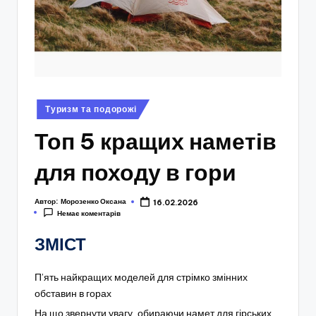
Опубліковано
Туризм та подорожі
у
Топ 5 кращих наметів
для походу в гори
Автор:
Морозенко Оксана
16.02.2026
Немає коментарів
ЗМІСТ
П’ять найкращих моделей для стрімко змінних
обставин в горах
На що звернути увагу, обираючи намет для гірських