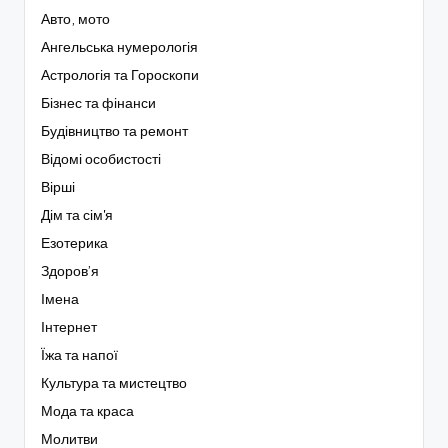
Авто, мото
Ангельська нумерологія
Астрологія та Гороскопи
Бізнес та фінанси
Будівництво та ремонт
Відомі особистості
Вірші
Дім та сім'я
Езотерика
Здоров’я
Імена
Інтернет
Їжа та напої
Культура та мистецтво
Мода та краса
Молитви