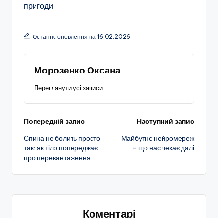
пригоди.
Останнє оновлення на 16.02.2026
Морозенко Оксана
Переглянути усі записи
Навігація
Попередній запис
Наступний запис
Спина не болить просто
Майбутнє нейромереж
по
так: як тіло попереджає
– що нас чекає далі
про перевантаження
запису
Коментарі