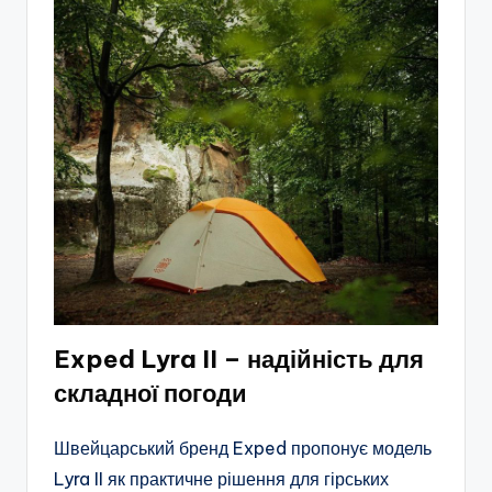
Exped Lyra II – надійність для
складної погоди
Швейцарський бренд Exped пропонує модель
Lyra II як практичне рішення для гірських