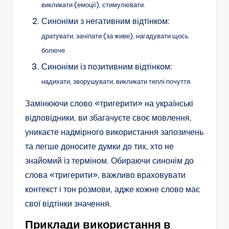
викликати (емоції), стимулювати.
Синоніми з негативним відтінком:
дратувати, зачіпати (за живе), нагадувати щось
болюче.
Синоніми із позитивним відтінком:
надихати, зворушувати, викликати теплі почуття.
Замінюючи слово «тригерити» на українські
відповідники, ви збагачуєте своє мовлення,
уникаєте надмірного використання запозичень
та легше доносите думки до тих, хто не
знайомий із терміном. Обираючи синонім до
слова «тригерити», важливо враховувати
контекст і тон розмови, адже кожне слово має
свої відтінки значення.
Приклади використання в