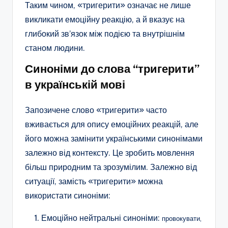
Таким чином, «тригерити» означає не лише
викликати емоційну реакцію, а й вказує на
глибокий зв’язок між подією та внутрішнім
станом людини.
Синоніми до слова “тригерити”
в українській мові
Запозичене слово «тригерити» часто
вживається для опису емоційних реакцій, але
його можна замінити українськими синонімами
залежно від контексту. Це зробить мовлення
більш природним та зрозумілим. Залежно від
ситуації, замість «тригерити» можна
використати синоніми:
Емоційно нейтральні синоніми:
провокувати,