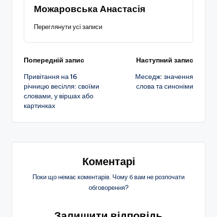
Можаровська Анастасія
Переглянути усі записи
Навігація
Попередній запис
Наступний запис
Привітання на 16
Меседж: значення
по
річницю весілля: своїми
слова та синоніми
словами, у віршах або
запису
картинках
Коментарі
Поки що немає коментарів. Чому б вам не розпочати
обговорення?
Залишити відповідь