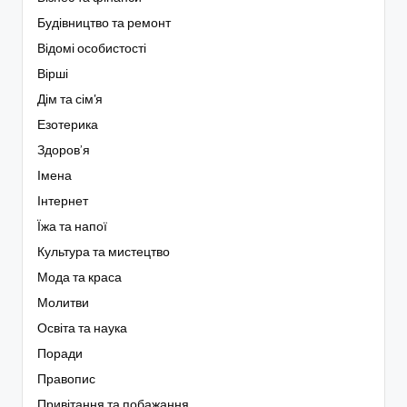
Будівництво та ремонт
Відомі особистості
Вірші
Дім та сім'я
Езотерика
Здоров’я
Імена
Інтернет
Їжа та напої
Культура та мистецтво
Мода та краса
Молитви
Освіта та наука
Поради
Правопис
Привітання та побажання