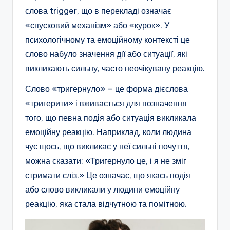
слова trigger, що в перекладі означає
«спусковий механізм» або «курок». У
психологічному та емоційному контексті це
слово набуло значення дії або ситуації, які
викликають сильну, часто неочікувану реакцію.
Слово «тригернуло» – це форма дієслова
«тригерити» і вживається для позначення
того, що певна подія або ситуація викликала
емоційну реакцію. Наприклад, коли людина
чує щось, що викликає у неї сильні почуття,
можна сказати: «Тригернуло це, і я не зміг
стримати сліз.» Це означає, що якась подія
або слово викликали у людини емоційну
реакцію, яка стала відчутною та помітною.