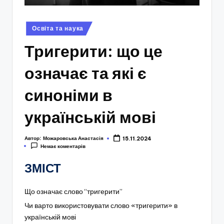
Опубліковано
Освіта та наука
у
Тригерити: що це
означає та які є
синоніми в
українській мові
Автор:
Можаровська Анастасія
15.11.2024
Немає коментарів
ЗМІСТ
Що означає слово “тригерити”
Чи варто використовувати слово «тригерити» в
українській мові