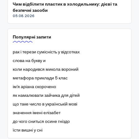
Чим відбілити пластик в холодильнику: дієві та
безпечні засоби
05.08.2026
Популярні запити
рак і терези сумісність у відсотках
слова на букву и
коли народився микола вороний
метафора приклади 5 клас
ім'я аріана скорочено
як намалювати зайчика для дітей
що таке число в українській мові
значення імені елізабет
до чого сниться осине гніздо
їсти вишні у сні