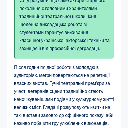
Слід розуміти, що саме актори старшого
покоління є головними хранителями
традиційної театральної школи. Їхня
щоденна викладацька робота зі
студентами гарантує виживання
класичної української акторської техніки та
захищає її від професійної деградації.
Після годин плідної роботи з молоддю в
аудиторіях, метри повертаються на репетиції
власних вистав. Гучні театральні прем’єри за
участі ветеранів сцени традиційно стають
найочікуванішими подіями у культурному житті
великих міст. Глядачі розкуповують квитки на
такі вистави задовго до офіційного показу, аби
наживо побачити гру улюблених виконавців.