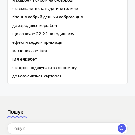
макарони з сиром на сковороді
як визначити стать дитини голкою
вітання добрий день чи доброго дня
де зародився корфбол
що означає 22 22 на годиннику
ефект мандели приклади
малюнок ластівки
ім'я елізабет
як гарно подякувати за допомогу
до чого сниться картопля
Пошук