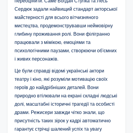
переоцінити. Саме Богдан Ступка та Лесь
Сердюк задали найвищий стандарт акторської
майстерності для всього вітчизняного
мистецтва, продемонструвавши неймовірну
глибину проживання ролі. Вони філігранно
працювали з мімікою, емоціями та
психологічними паузами, створюючи об’ємних
і живих персонажів.
Це були справді відомі українські актори
театру і кіно, які розуміли мотивацію своїх
героїв до найдрібніших деталей. Вони
природно втілювали на екрані складні людські
долі, масштабні історичні трагедії та особисті
драми. Режисери завжди чітко знали, що
присутність таких зірок у кадрі автоматично
гарантує стрічці шалений успіх та увагу