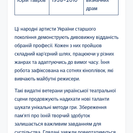
драм
Ці народні артисти України старшого
покоління демонструють дивовижну відданість
обраній професії. Кожен з них пройшов
складний кар’єрний шлях, працюючи у різних
жанрах та адаптуючись до вимог часу. Їхня
робота зафіксована на сотнях кіноплівок, які
вивчають майбутні режисери.
Такі видатні ветерани української театральної
сцени продовжують надихати нові таланти
шукати унікальні методи гри. Збереження
пам’яті про їхній творчий здобуток
залишається важливим завданням для
суспільства. Глядачі завжди повертатимуться