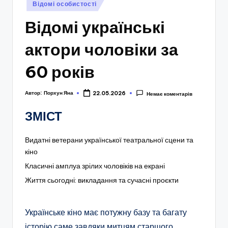
Опубліковано
Відомі особистості
у
Відомі українські
актори чоловіки за
60 років
Автор:
Порхун Яна
22.05.2026
Немає коментарів
ЗМІСТ
Видатні ветерани української театральної сцени та
кіно
Класичні амплуа зрілих чоловіків на екрані
Життя сьогодні: викладання та сучасні проєкти
Українське кіно має потужну базу та багату
історію саме завдяки митцям старшого