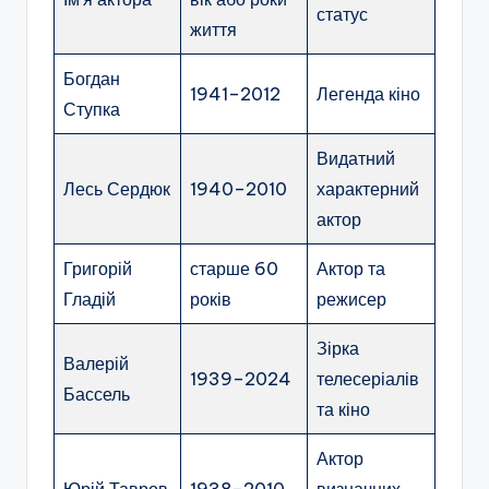
статус
життя
Богдан
1941–2012
Легенда кіно
Ступка
Видатний
Лесь Сердюк
1940–2010
характерний
актор
Григорій
старше 60
Актор та
Гладій
років
режисер
Зірка
Валерій
1939–2024
телесеріалів
Бассель
та кіно
Актор
Юрій Тавров
1938–2010
визначних