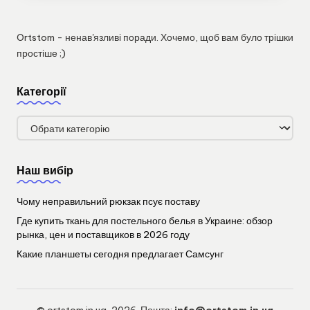
Ortstom - ненав'язливі поради. Хочемо, щоб вам було трішки
простіше ;)
Категорії
Категорії
Наш вибір
Чому неправильний рюкзак псує поставу
Где купить ткань для постельного белья в Украине: обзор
рынка, цен и поставщиков в 2026 году
Какие планшеты сегодня предлагает Самсунг
© ortstom.in.ua, 2026. Пошта:
info@ortstom.in.ua