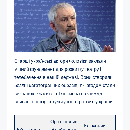
Старші українські актори чоловіки заклали
міцний фундамент для розвитку театру і
телебачення в нашій державі. Вони створили
безліч багатогранних образів, які згодом стали
визнаною класикою. Їхні імена назавжди
вписані в історію культурного розвитку країни.
Орієнтовний
Ключовий
Ім’я актора
вік або роки