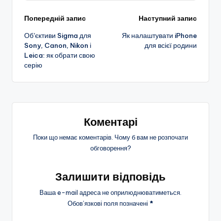
Навігація
Попередній запис
Наступний запис
Об’єктиви Sigma для
Як налаштувати iPhone
по
Sony, Canon, Nikon і
для всієї родини
Leica: як обрати свою
запису
серію
Коментарі
Поки що немає коментарів. Чому б вам не розпочати
обговорення?
Залишити відповідь
Ваша e-mail адреса не оприлюднюватиметься.
Обов’язкові поля позначені
*