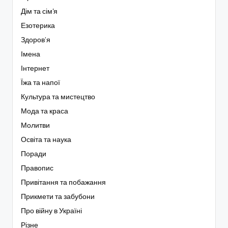
Дім та сім'я
Езотерика
Здоров’я
Імена
Інтернет
Їжа та напої
Культура та мистецтво
Мода та краса
Молитви
Освіта та наука
Поради
Правопис
Привітання та побажання
Прикмети та забубони
Про війну в Україні
Різне