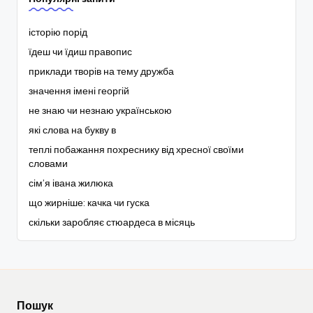
історію порід
їдеш чи їдиш правопис
приклади творів на тему дружба
значення імені георгій
не знаю чи незнаю українською
які слова на букву в
теплі побажання похреснику від хресної своїми
словами
сім’я івана жилюка
що жирніше: качка чи гуска
скільки заробляє стюардеса в місяць
Пошук