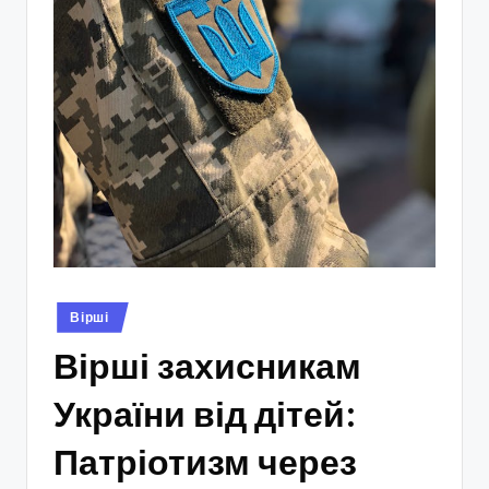
Опубліковано
Вірші
у
Вірші захисникам
України від дітей:
Патріотизм через