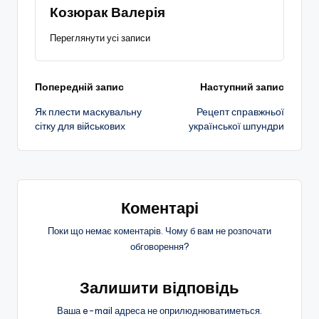
Козюрак Валерія
Переглянути усі записи
Навігація
Попередній запис
Наступний запис
Як плести маскувальну
Рецепт справжньої
по
сітку для військових
української шпундри
запису
Коментарі
Поки що немає коментарів. Чому б вам не розпочати
обговорення?
Залишити відповідь
Ваша e-mail адреса не оприлюднюватиметься.