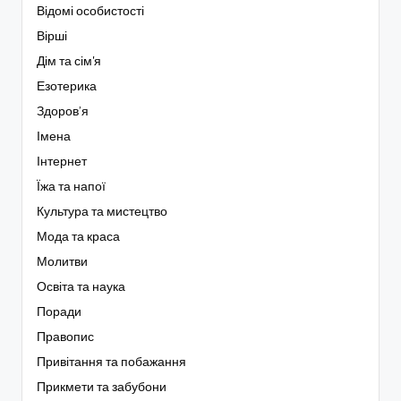
Відомі особистості
Вірші
Дім та сім'я
Езотерика
Здоров’я
Імена
Інтернет
Їжа та напої
Культура та мистецтво
Мода та краса
Молитви
Освіта та наука
Поради
Правопис
Привітання та побажання
Прикмети та забубони