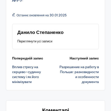
Останнє оновлення на 30.01.2025
Данило Степаненко
Переглянути усі записи
Навігація
Попередній запис
Наступний запис
Вплив стресу на
Разрешение на работу в
по
серцево-судинну
Польше: разновидности
систему і як його
и особенности
запису
мінімізувати
документа
Коментарі