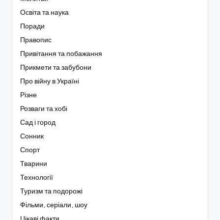
Освіта та наука
Поради
Правопис
Привітання та побажання
Прикмети та забубони
Про війну в Україні
Різне
Розваги та хобі
Сад і город
Сонник
Спорт
Тварини
Технології
Туризм та подорожі
Фільми, серіали, шоу
Цікаві факти