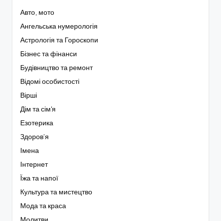
Авто, мото
Ангельська нумерологія
Астрологія та Гороскопи
Бізнес та фінанси
Будівництво та ремонт
Відомі особистості
Вірші
Дім та сім'я
Езотерика
Здоров’я
Імена
Інтернет
Їжа та напої
Культура та мистецтво
Мода та краса
Молитви