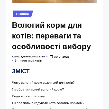
Опубліковано
Тварини
у
Вологий корм для
котів: переваги та
особливості вибору
Автор:
Данило Степаненко
30.01.2025
Немає коментарів
ЗМІСТ
Чому вологий корм важливий для котів?
Як обрати якісний вологий корм?
Види вологого корму
Як правильно годувати кота вологим кормом?