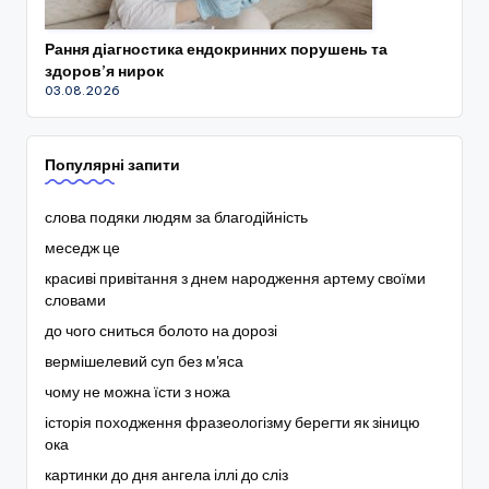
Рання діагностика ендокринних порушень та
здоров’я нирок
03.08.2026
Популярні запити
слова подяки людям за благодійність
меседж це
красиві привітання з днем народження артему своїми
словами
до чого сниться болото на дорозі
вермішелевий суп без м'яса
чому не можна їсти з ножа
історія походження фразеологізму берегти як зіницю
ока
картинки до дня ангела іллі до сліз