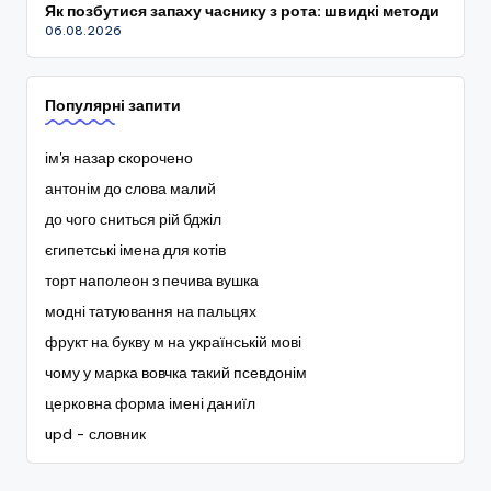
Як позбутися запаху часнику з рота: швидкі методи
06.08.2026
Популярні запити
ім'я назар скорочено
антонім до слова малий
до чого сниться рій бджіл
єгипетські імена для котів
торт наполеон з печива вушка
модні татуювання на пальцях
фрукт на букву м на українській мові
чому у марка вовчка такий псевдонім
церковна форма імені даниїл
upd - словник