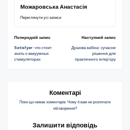
Можаровська Анастасія
Переглянути усі записи
Навігація
Попередній запис
Наступний запис
Satisfyer: что стоит
Душова кабіна: сучасне
по
знать о вакуумных
рішення для
стимуляторах
практичного інтер’єру
запису
Коментарі
Поки що немає коментарів. Чому б вам не розпочати
обговорення?
Залишити відповідь