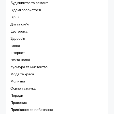
Будівництво та ремонт
Відомі особистості
Вірші
Дім та сім'я
Езотерика
Здоров’я
Імена
Інтернет
Їжа та напої
Культура та мистецтво
Мода та краса
Молитви
Освіта та наука
Поради
Правопис
Привітання та побажання