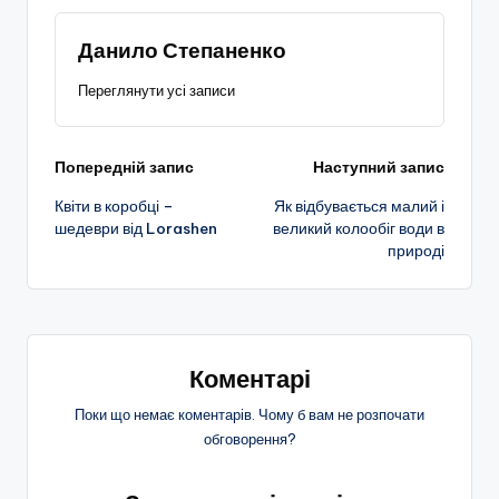
Данило Степаненко
Переглянути усі записи
Навігація
Попередній запис
Наступний запис
Квіти в коробці –
Як відбувається малий і
по
шедеври від Lorashen
великий колообіг води в
природі
запису
Коментарі
Поки що немає коментарів. Чому б вам не розпочати
обговорення?