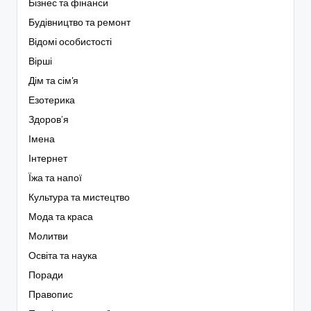
Бізнес та фінанси
Будівництво та ремонт
Відомі особистості
Вірші
Дім та сім'я
Езотерика
Здоров’я
Імена
Інтернет
Їжа та напої
Культура та мистецтво
Мода та краса
Молитви
Освіта та наука
Поради
Правопис