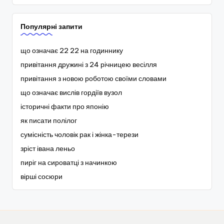
Популярні запити
що означає 22 22 на годиннику
привітання дружині з 24 річницею весілля
привітання з новою роботою своїми словами
що означає вислів гордіїв вузол
історичні факти про японію
як писати полілог
сумісність чоловік рак і жінка-терези
зріст івана леньо
пиріг на сироватці з начинкою
вірші сосюри