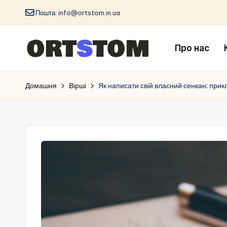
Пошта:
info@ortstom.in.ua
Про нас
Домашня
Вірші
Як написати свій власний сенкан: прик