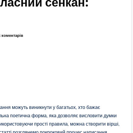
власний сенкан:
 коментарів
тання можуть виникнути у багатьох, хто бажає
кальна поетична форма, яка дозволяє висловити думки
Використовуючи прості правила, можна створити вірші,
й статті розглянемо покроковий процес написання