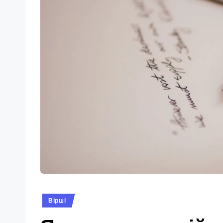
Опубліковано
Вірші
у