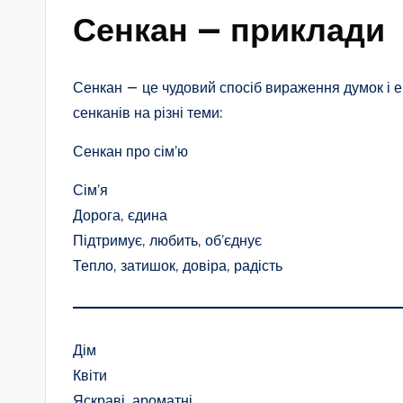
Сенкан — приклади
Сенкан — це чудовий спосіб вираження думок і ем
сенканів на різні теми:
Сенкан про сім’ю
Сім’я
Дорога, єдина
Підтримує, любить, об’єднує
Тепло, затишок, довіра, радість
Дім
Квіти
Яскраві, ароматні