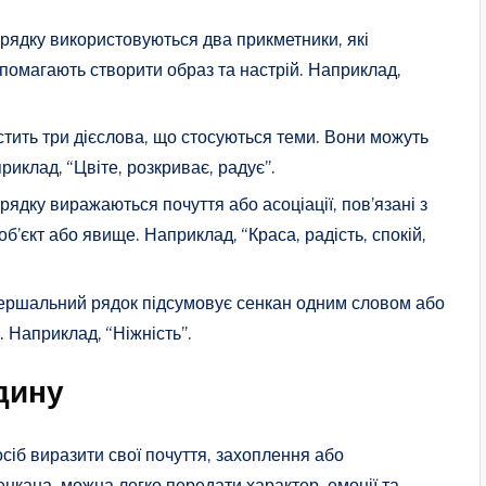
рядку використовуються два прикметники, які
помагають створити образ та настрій. Наприклад,
стить три дієслова, що стосуються теми. Вони можуть
приклад, “Цвіте, розкриває, радує”.
ядку виражаються почуття або асоціації, пов’язані з
об’єкт або явище. Наприклад, “Краса, радість, спокій,
вершальний рядок підсумовує сенкан одним словом або
 Наприклад, “Ніжність”.
дину
іб виразити свої почуття, захоплення або
енкана, можна легко передати характер, емоції та