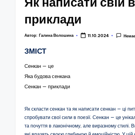
Як написати свій 
приклади
Автор:
Галина Волошина
11.10.2024
Немає
ЗМІСТ
Сенкан — це
Яка будова сенкана
Сенкан — приклади
Як скласти сенкан та як написати сенкан — ці пи
спробувати свої сили в поезії. Сенкан — це уні
та почуття в лаконічному, але виразному стилі. 
які вразять своєю глибиною й емоційністю. У ці