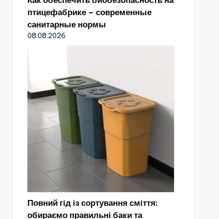
Как обеспечить биобезопасность на
птицефабрике – современные
санитарные нормы
08.08.2026
Повний гід із сортування сміття:
обираємо правильні баки та