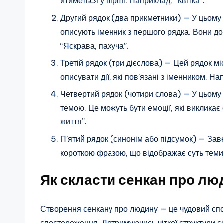
йтиметься у вірші. Наприклад, “Квітка”.
Другий рядок (два прикметники) — У цьому 
описують іменник з першого рядка. Вони до
“Яскрава, пахуча”.
Третій рядок (три дієслова) — Цей рядок мі
описувати дії, які пов’язані з іменником. На
Четвертий рядок (чотири слова) — У цьому р
темою. Це можуть бути емоції, які викликає 
життя”.
П’ятий рядок (синонім або підсумок) — За
короткою фразою, що відображає суть теми.
Як скласти сенкан про лю
Створення сенкану про людину — це чудовий спос
спостереження. Дотримуючись чіткої структури с