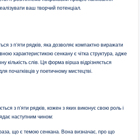
еалізувати ваш творчий потенціал.
ься з п’яти рядків, яка дозволяє компактно виражати
вною характеристикою сенкану є чітка структура, адже
у кількість слів. Ця форма вірша відрізняється
для початківців у поетичному мистецтві.
ться з п’яти рядків, кожен з яких виконує свою роль і
глядає наступним чином:
аза, що є темою сенкана. Вона визначає, про що