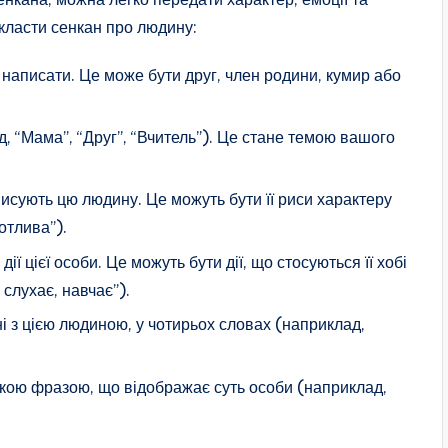
скласти сенкан про людину:
 написати. Це може бути друг, член родини, кумир або
д, “Мама”, “Друг”, “Вчитель”). Це стане темою вашого
исують цю людину. Це можуть бути її риси характеру
отлива”).
ї цієї особи. Це можуть бути дії, що стосуються її хобі
слухає, навчає”).
ані з цією людиною, у чотирьох словах (наприклад,
кою фразою, що відображає суть особи (наприклад,