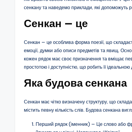
сенкану та наведемо приклади, які допоможуть р
Сенкан — це
Сенкан — це особлива форма поезії, що складаєт
емоції, думки або описи предметів та явищ. Осно
кожен рядок має своє призначення та вміщає певн
простотою і доступністю, що робить її ідеальною 
Яка будова сенкана
Сенкан має чітко визначену структуру, що складає
містить певну кількість слів. Будова сенкана ви
Перший рядок (іменник) — Це слово або фр