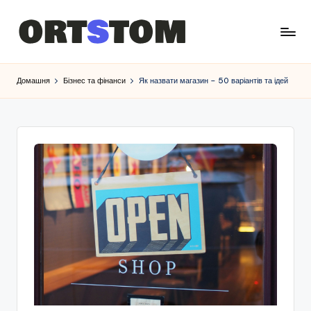
Домашня
Бізнес та фінанси
Як назвати магазин – 50 варіантів та ідей