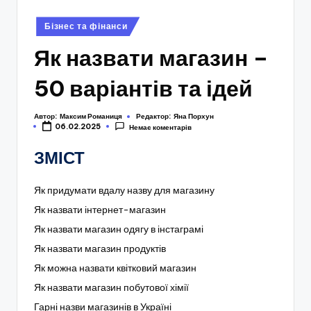
Опубліковано
Бізнес та фінанси
у
Як назвати магазин –
50 варіантів та ідей
Автор:
Максим Романиця
Редактор:
Яна Порхун
06.02.2025
Немає коментарів
ЗМІСТ
Як придумати вдалу назву для магазину
Як назвати інтернет-магазин
Як назвати магазин одягу в інстаграмі
Як назвати магазин продуктів
Як можна назвати квітковий магазин
Як назвати магазин побутової хімії
Гарні назви магазинів в Україні