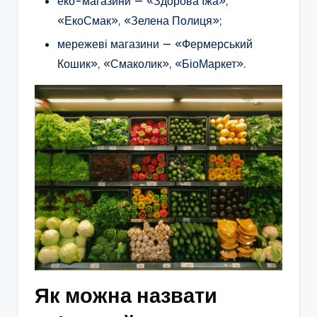
еко-магазини — «Здорова Їжа»,
«ЕкоСмак», «Зелена Полиця»;
мережеві магазини — «Фермерський
Кошик», «Смаколик», «БіоМаркет».
Як можна назвати