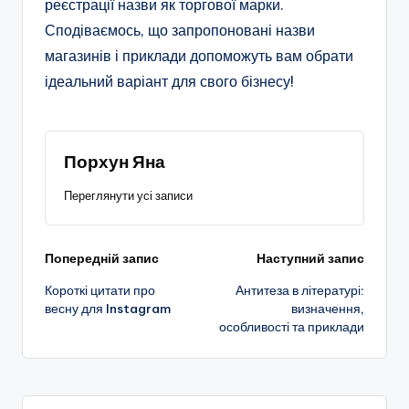
реєстрації назви як торгової марки.
Сподіваємось, що запропоновані назви
магазинів і приклади допоможуть вам обрати
ідеальний варіант для свого бізнесу!
Порхун Яна
Переглянути усі записи
Навігація
Попередній запис
Наступний запис
Короткі цитати про
Антитеза в літературі:
по
весну для Instagram
визначення,
особливості та приклади
запису