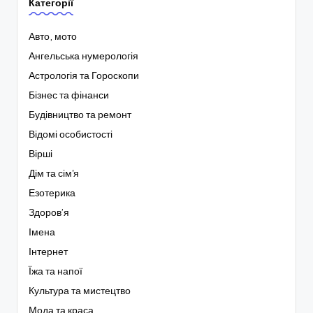
Категорії
Авто, мото
Ангельська нумерологія
Астрологія та Гороскопи
Бізнес та фінанси
Будівництво та ремонт
Відомі особистості
Вірші
Дім та сім'я
Езотерика
Здоров’я
Імена
Інтернет
Їжа та напої
Культура та мистецтво
Мода та краса