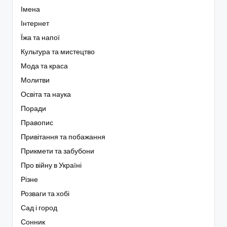
Імена
Інтернет
Їжа та напої
Культура та мистецтво
Мода та краса
Молитви
Освіта та наука
Поради
Правопис
Привітання та побажання
Прикмети та забубони
Про війну в Україні
Різне
Розваги та хобі
Сад і город
Сонник