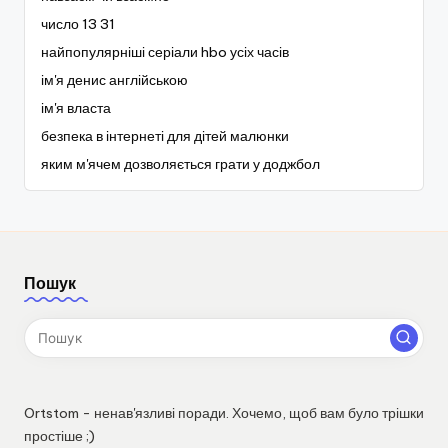
число 13 31
найпопулярніші серіали hbo усіх часів
ім'я денис англійською
ім'я власта
безпека в інтернеті для дітей малюнки
яким м'ячем дозволяється грати у доджбол
Пошук
Ortstom - ненав'язливі поради. Хочемо, щоб вам було трішки
простіше ;)