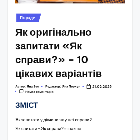
Опубліковано
Поради
у
Як оригінально
запитати «Як
справи?» – 10
цікавих варіантів
Автор:
Яна Зус
Редактор:
Яна Порхун
21.02.2025
Немає коментарів
ЗМІСТ
Як запитати у дівчини як у неї справи?
Як спитати «Як справи?» інакше