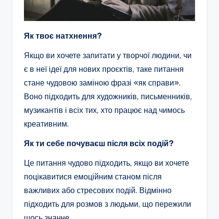
Як твоє натхнення?
Якщо ви хочете запитати у творчої людини, чи
є в неї ідеї для нових проєктів, таке питання
стане чудовою заміною фразі «як справи».
Воно підходить для художників, письменників,
музикантів і всіх тих, хто працює над чимось
креативним.
Як ти себе почуваєш після всіх подій?
Це питання чудово підходить, якщо ви хочете
поцікавитися емоційним станом після
важливих або стресових подій. Відмінно
підходить для розмов з людьми, що пережили
щось значне.