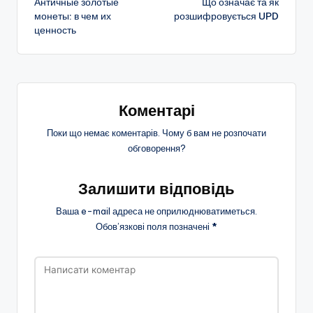
Античные золотые
Що означає та як
по
монеты: в чем их
розшифровується UPD
ценность
запису
Коментарі
Поки що немає коментарів. Чому б вам не розпочати
обговорення?
Залишити відповідь
Ваша e-mail адреса не оприлюднюватиметься.
Обов’язкові поля позначені
*