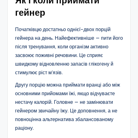
Як і коли приймати
гейнер
Початківцю достатньо однієї-двох порцій
гейнера на день. Найефективніше — пити його
після тренування, коли організм активно
засвоює поживні речовини. Це сприяє
швидкому відновленню запасів глікогену й
стимулює ріст м’язів.
Другу порцію можна приймати вранці або між
основними прийомами їжі, якщо відчуваєте
нестачу калорій. Головне — не замінювати
гейнером звичайну їжу. Це доповнення, а не
повноцінна альтернатива збалансованому
раціону.