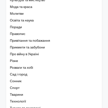
Культура та мистецтво
Мода та краса
Молитви
Освіта та наука
Поради
Правопис
Привітання та побажання
Прикмети та забубони
Про війну в Україні
Різне
Розваги та хобі
Сад і город
Сонник
Спорт
Тварини
Технології