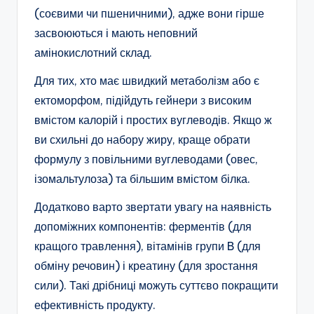
(соєвими чи пшеничними), адже вони гірше
засвоюються і мають неповний
амінокислотний склад.
Для тих, хто має швидкий метаболізм або є
ектоморфом, підійдуть гейнери з високим
вмістом калорій і простих вуглеводів. Якщо ж
ви схильні до набору жиру, краще обрати
формулу з повільними вуглеводами (овес,
ізомальтулоза) та більшим вмістом білка.
Додатково варто звертати увагу на наявність
допоміжних компонентів: ферментів (для
кращого травлення), вітамінів групи B (для
обміну речовин) і креатину (для зростання
сили). Такі дрібниці можуть суттєво покращити
ефективність продукту.