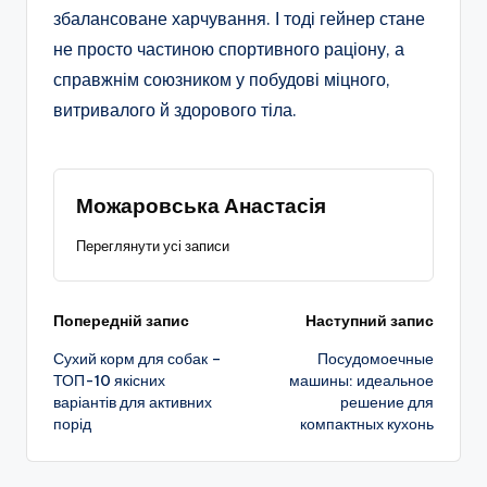
збалансоване харчування. І тоді гейнер стане
не просто частиною спортивного раціону, а
справжнім союзником у побудові міцного,
витривалого й здорового тіла.
Можаровська Анастасія
Переглянути усі записи
Навігація
Попередній запис
Наступний запис
Сухий корм для собак –
Посудомоечные
по
ТОП-10 якісних
машины: идеальное
варіантів для активних
решение для
запису
порід
компактных кухонь