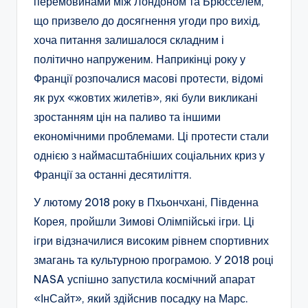
перемовинами між Лондоном та Брюсселем,
що призвело до досягнення угоди про вихід,
хоча питання залишалося складним і
політично напруженим. Наприкінці року у
Франції розпочалися масові протести, відомі
як рух «жовтих жилетів», які були викликані
зростанням цін на паливо та іншими
економічними проблемами. Ці протести стали
однією з наймасштабніших соціальних криз у
Франції за останні десятиліття.
У лютому 2018 року в Пхьончхані, Південна
Корея, пройшли Зимові Олімпійські ігри. Ці
ігри відзначилися високим рівнем спортивних
змагань та культурною програмою. У 2018 році
NASA успішно запустила космічний апарат
«ІнСайт», який здійснив посадку на Марс.