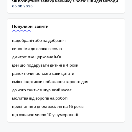
Як позбутися запаху часнику з рота: швидкі методи
06.08.2026
Популярні запити
надобраніч або на добраніч
синоніми до слова весело
дмитро: яке церковне ім'я
ідеї що подарувати дитині в 4 роки
ранок починається з кави цитати
смішні картинки побажання гарного дня
до чого сниться щур який кусає
молитва від ворогів на роботі
привітання з днем весілля на 16 років
що означає число 10 у нумерології