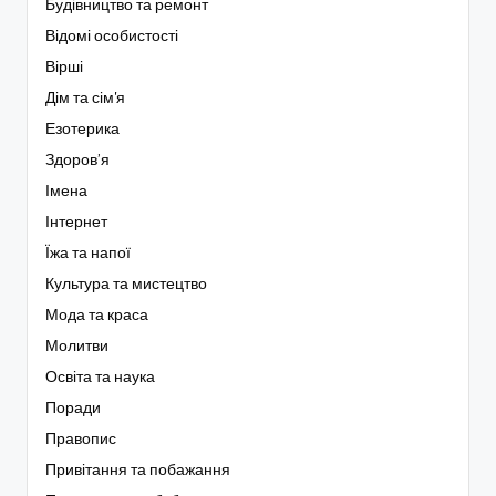
Будівництво та ремонт
Відомі особистості
Вірші
Дім та сім'я
Езотерика
Здоров’я
Імена
Інтернет
Їжа та напої
Культура та мистецтво
Мода та краса
Молитви
Освіта та наука
Поради
Правопис
Привітання та побажання