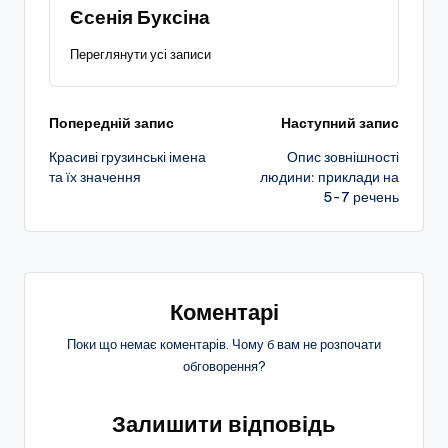
Єсенія Буксіна
Переглянути усі записи
Навігація
Попередній запис
Наступний запис
Красиві грузинські імена
Опис зовнішності
по
та їх значення
людини: приклади на
5-7 речень
запису
Коментарі
Поки що немає коментарів. Чому б вам не розпочати
обговорення?
Залишити відповідь