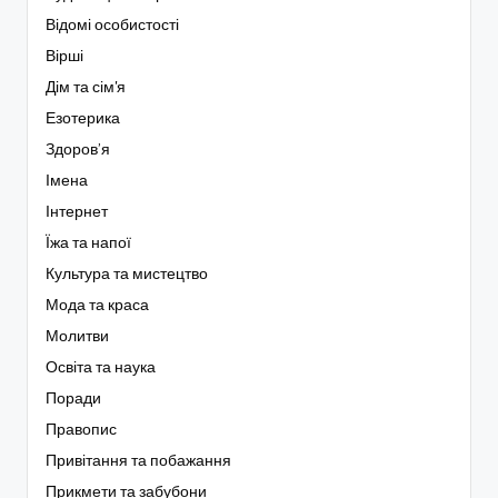
Відомі особистості
Вірші
Дім та сім'я
Езотерика
Здоров’я
Імена
Інтернет
Їжа та напої
Культура та мистецтво
Мода та краса
Молитви
Освіта та наука
Поради
Правопис
Привітання та побажання
Прикмети та забубони