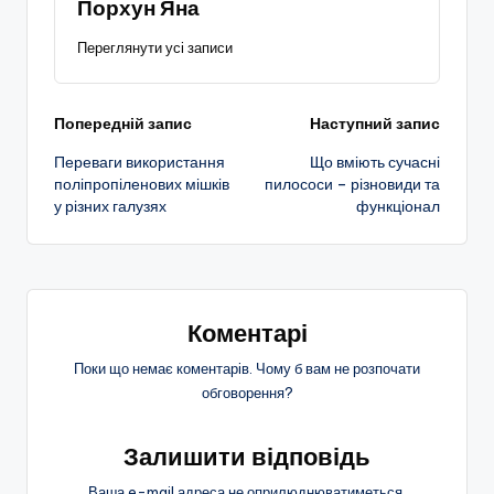
Порхун Яна
Переглянути усі записи
Навігація
Попередній запис
Наступний запис
Переваги використання
Що вміють сучасні
по
поліпропіленових мішків
пилососи – різновиди та
у різних галузях
функціонал
запису
Коментарі
Поки що немає коментарів. Чому б вам не розпочати
обговорення?
Залишити відповідь
Ваша e-mail адреса не оприлюднюватиметься.