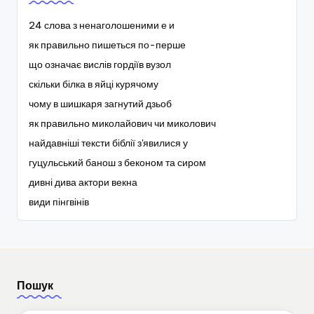
24 слова з ненаголошеними е и
як правильно пишеться по-перше
що означає вислів гордіїв вузол
скільки білка в яйці курячому
чому в шишкаря загнутий дзьоб
як правильно миколайович чи миколович
найдавніші тексти біблії з'явилися у
гуцульський банош з беконом та сиром
дивні дива актори векна
види пінгвінів
Пошук